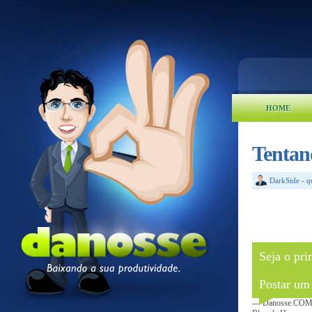
HOME
Tentan
DarkSide
-
q
Seja o pri
Postar um
--- Danosse.COM 