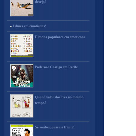
desejo!
Filmes em emoticons!
Ditados populares em emoticons
Poderoso Castiga em Recife
Qual o valor dos três ao mesmo
tempo?
Se souber, passa a frente!