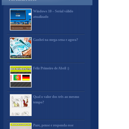
Windows 10 – Serial válido
atualizado
Ganhei na mega-sena e agora?
Feliz Primeiro de Abril :)
Qual o valor dos três ao mesmo
tempo?
Pare, pense e responda esse