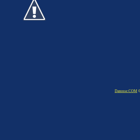
Danosse.COM
©