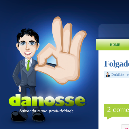
HOME
Folgado
DarkSide
-
q
2 come