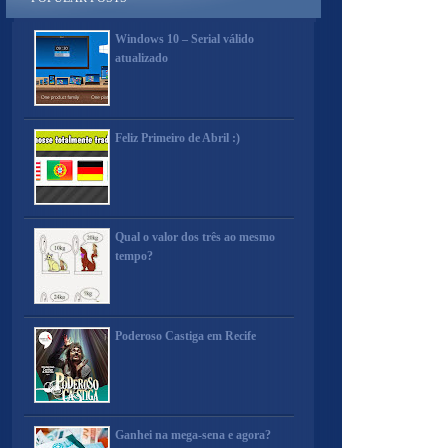
Windows 10 – Serial válido
atualizado
Feliz Primeiro de Abril :)
Qual o valor dos três ao mesmo
tempo?
Poderoso Castiga em Recife
Ganhei na mega-sena e agora?