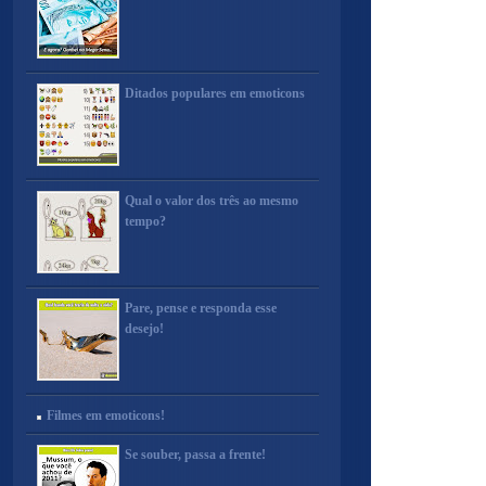
Ditados populares em emoticons
Qual o valor dos três ao mesmo
tempo?
Pare, pense e responda esse
desejo!
Filmes em emoticons!
Se souber, passa a frente!