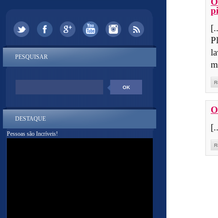
O
p
[
P
l
PESQUISAR
m
R
O
DESTAQUE
[.
Pessoas são Incríveis!
R