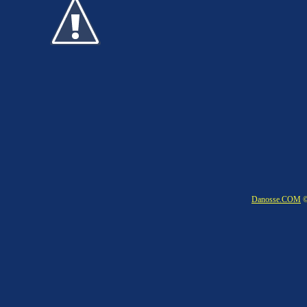
Danosse.COM
©