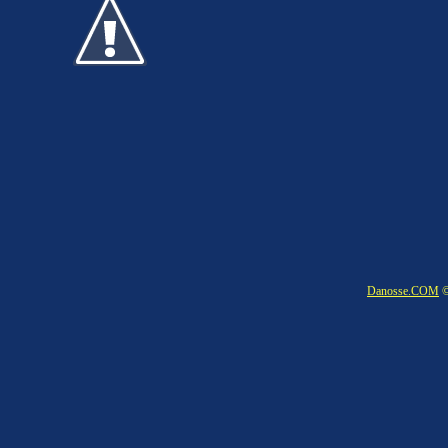
Danosse.COM
©