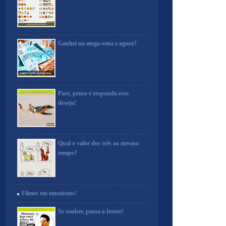
Ganhei na mega-sena e agora?
Pare, pense e responda esse
desejo!
Qual o valor dos três ao mesmo
tempo?
Filmes em emoticons!
Se souber, passa a frente!