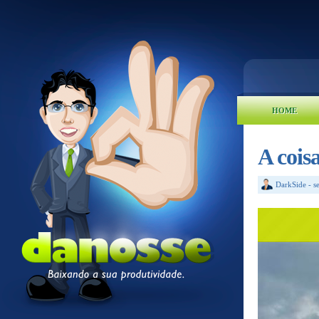
HOME
A cois
DarkSide
-
s