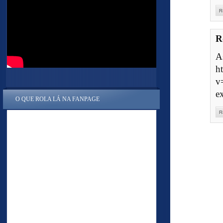
R
R
A
h
v
e
O QUE ROLA LÁ NA FANPAGE
R