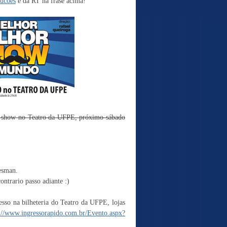
ucoes
e dá RT na frase acima!
o show no Teatro da UFPE, próximo sábado
esman.
ntrario passo adiante :)
esso na bilheteria do Teatro da UFPE, lojas
://www.ingressorapido.com.br/Evento.aspx?