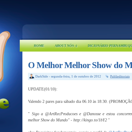
HOME
ABOUT NÓS :)
DICIONÁRIO PERNAMBUQ
O Melhor Melhor Show do 
DarkSide
-
segunda-feira, 1 de outubro de 2012
Publieditoriais
UPDATE(01/10):
Valendo 2 pares para sábado dia 06.10 às 18:30. (PRO
"
Sigo a @ArtRecProducoes e @Danosse e estou concorren
melhor Show do Mundo" - http://kingo.to/1bY2
"