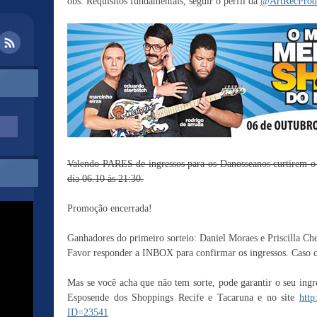
obs: Requisitos fundamentais, seguir o perfil da
@ArtRecProd
Valendo PARES de ingressos para os Danosseanos curtirem 
dia 06.10 às 21:30.
Promoção encerrada!
Ganhadores do primeiro sorteio: Daniel Moraes e Priscilla Ch
Favor responder a INBOX para confirmar os ingressos. Caso co
Mas se você acha que não tem sorte, pode garantir o seu ingr
Esposende dos Shoppings Recife e Tacaruna e no site
http
ID=23541