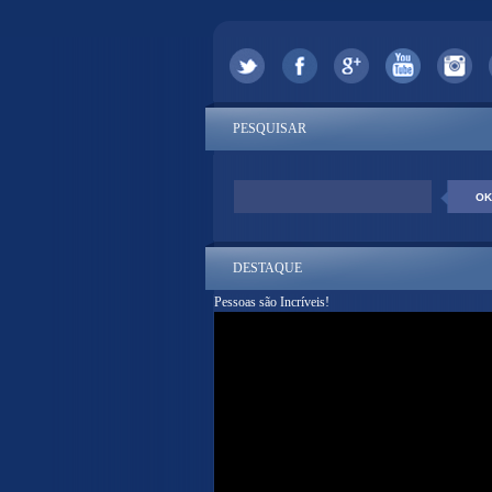
PESQUISAR
DESTAQUE
Pessoas são Incríveis!