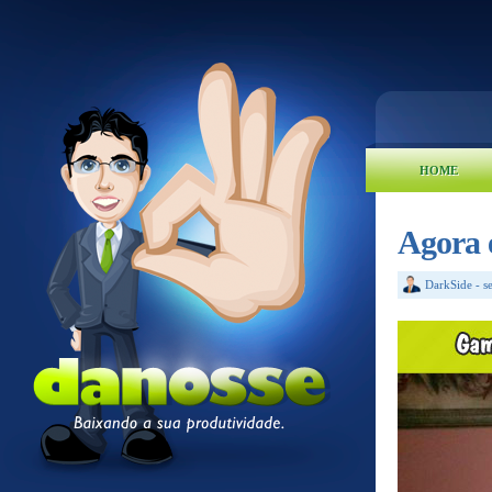
HOME
Agora 
DarkSide
-
s