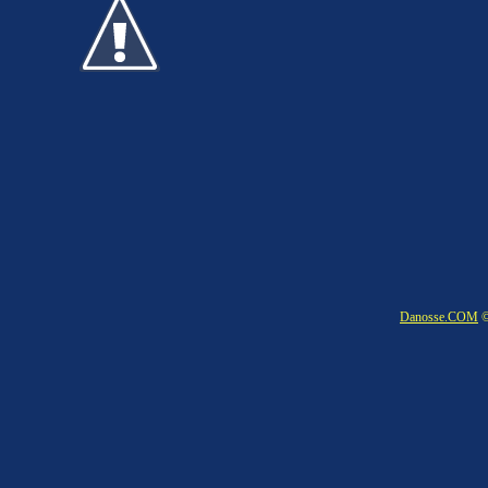
Danosse.COM
©