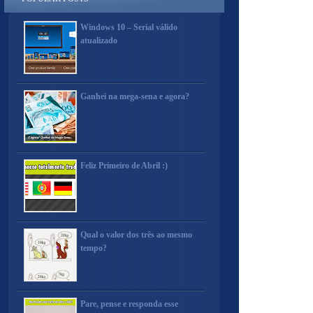
Windows 10 – Serial válido
atualizado
Ganhei na mega-sena e agora?
Feliz Primeiro de Abril :)
Qual o valor dos três ao mesmo
tempo?
Pare, pense e responda esse