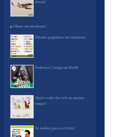
desejo!
Filmes em emoticons!
Ditados populares em emoticons
Poderoso Castiga em Recife
Qual o valor dos três ao mesmo
tempo?
Se souber, passa a frente!