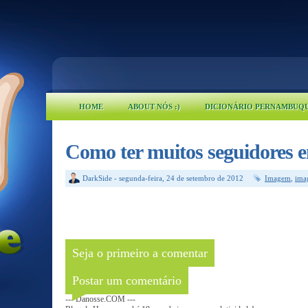
HOME
ABOUT NÓS :)
DICIONÁRIO PERNAMBUQ
Como ter muitos seguidores 
DarkSide
-
segunda-feira, 24 de setembro de 2012
Imagem
,
ima
Seja o primeiro a comentar
Postar um comentário
--- Danosse.COM ---