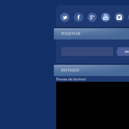
PESQUISAR
DESTAQUE
Pessoas são Incríveis!