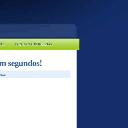
UÊS
CONTATO E PARCERIAS
em segundos!
gens