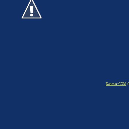
Danosse.COM
©