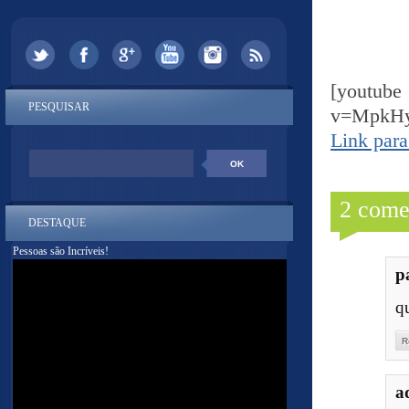
[yout
PESQUISAR
v=MpkHy
Link para
2 come
DESTAQUE
Pessoas são Incríveis!
p
q
R
a