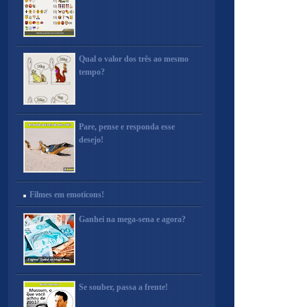
Qual o valor dos três ao mesmo
tempo?
Pare, pense e responda esse
desejo!
Filmes em emoticons!
Ganhei na mega-sena e agora?
Se souber, passa a frente!