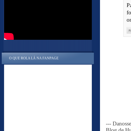
P
f
o
R
O QUE ROLA LÁ NA FANPAGE
--- Danoss
Blog de Hu