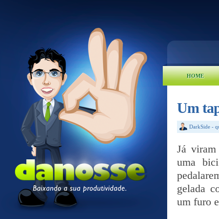
HOME
Um tap
DarkSide
-
q
Já viram
uma bici
pedalare
gelada c
um furo e