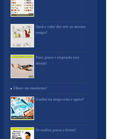
Qual o valor dos três ao mesmo
tempo?
Pare, pense e responda esse
desejo!
Filmes em emoticons!
Ganhei na mega-sena e agora?
Se souber, passa a frente!