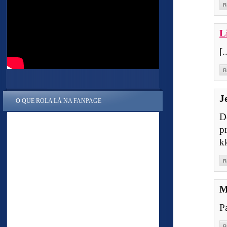
R
L
[.
R
J
O QUE ROLA LÁ NA FANPAGE
D
p
k
R
M
P
R