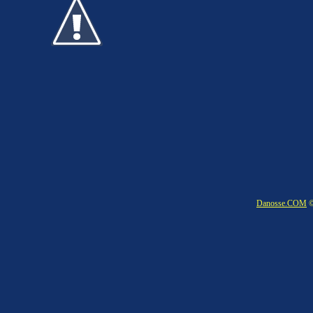
Danosse.COM
©