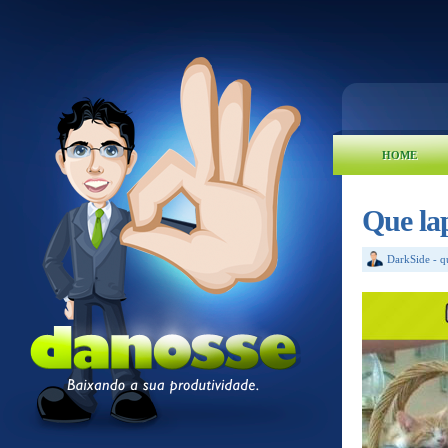
HOME
Que la
DarkSide
-
q