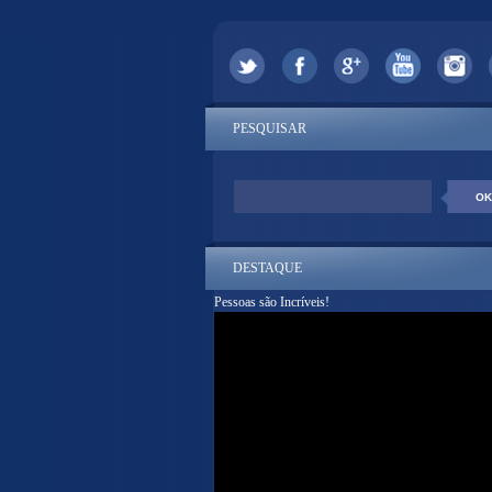
PESQUISAR
DESTAQUE
Pessoas são Incríveis!