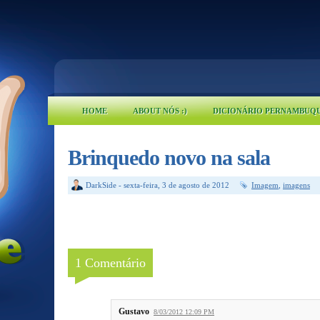
HOME
ABOUT NÓS :)
DICIONÁRIO PERNAMBUQ
Brinquedo novo na sala
DarkSide
-
sexta-feira, 3 de agosto de 2012
Imagem
,
imagens
1 Comentário
Gustavo
8/03/2012 12:09 PM