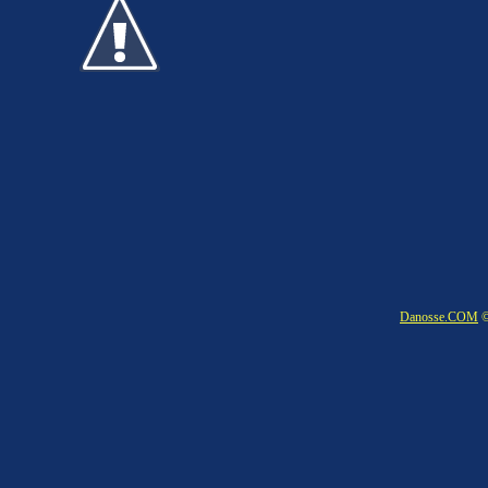
Danosse.COM
©