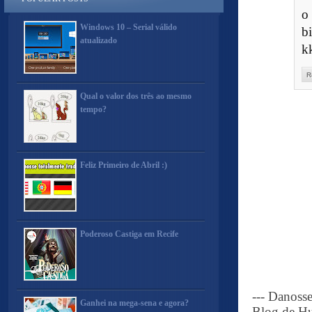
o
Windows 10 – Serial válido
b
atualizado
k
R
Qual o valor dos três ao mesmo
tempo?
Feliz Primeiro de Abril :)
Poderoso Castiga em Recife
--- Danoss
Ganhei na mega-sena e agora?
Blog de Hu