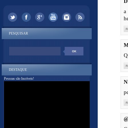
D
a
h
R
PESQUISAR
M
Q
R
DESTAQUE
Pessoas são Incríveis!
N
p
R
@