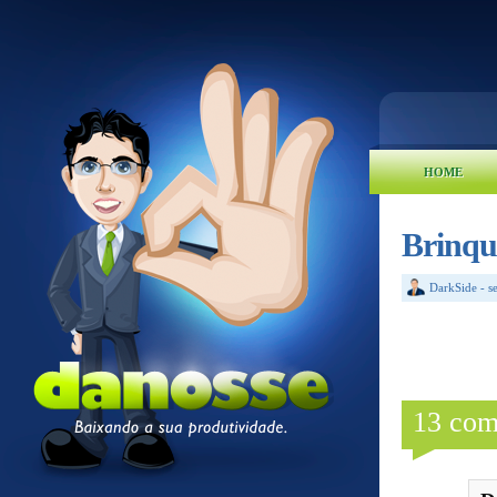
HOME
Brinqu
DarkSide
-
s
13 com