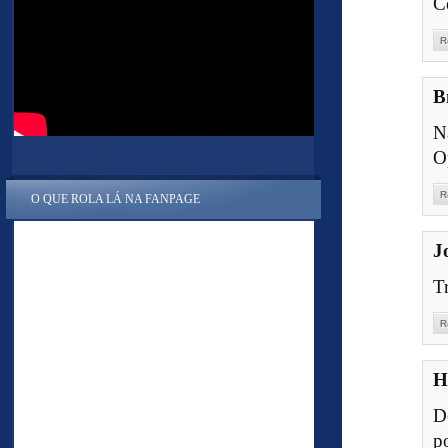
C
R
B
N
O
R
O QUE ROLA LÁ NA FANPAGE
J
T
R
H
D
p