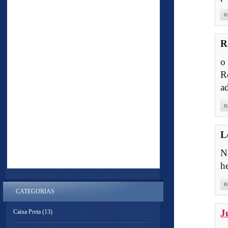
R
R
o
R
a
R
L
Nã
h
R
CATEGORIAS
J
Caixa Preta
(13)