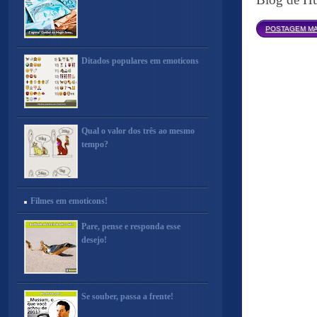
POSTAGEM MA
Ditados populares em emoticons
Qual o valor dos três ao mesmo
tempo?
Filmes em emoticons!
Pare, pense e responda esse
desejo!
Se souber, passa a frente!