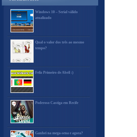
Windows 10 – Serial válido
atualizado
Qual o valor dos três ao mesmo
tempo?
Feliz Primeiro de Abril :)
Poderoso Castiga em Recife
Ganhei na mega-sena e agora?