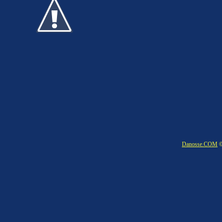
Danosse.COM
©