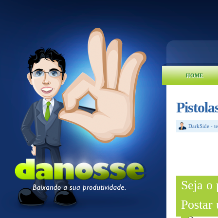
HOME
Pistola
DarkSide
-
t
Seja o
Postar