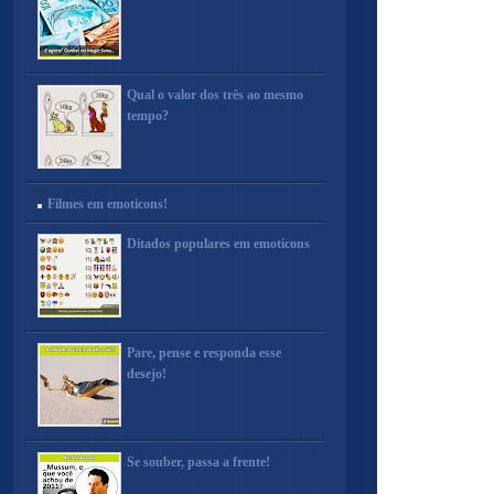
Qual o valor dos três ao mesmo
tempo?
Filmes em emoticons!
Ditados populares em emoticons
Pare, pense e responda esse
desejo!
Se souber, passa a frente!