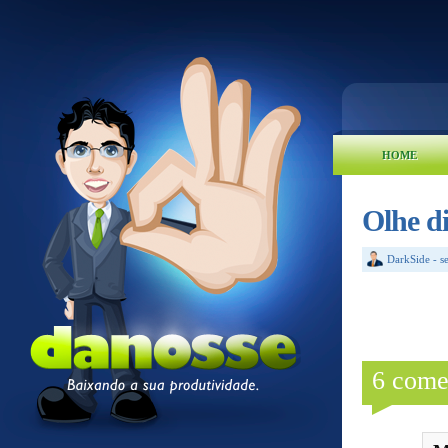
HOME
Olhe di
DarkSide
-
s
6 come