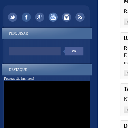
M
R
R
PESQUISAR
R
R
E
rs
DESTAQUE
R
Pessoas são Incríveis!
T
N
R
D