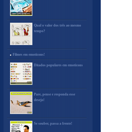
Qual o valor dos três ao mesmo
tempo?
Filmes em emoticons!
Ditados populares em emoticons
Pare, pense e responda esse
desejo!
Se souber, passa a frente!