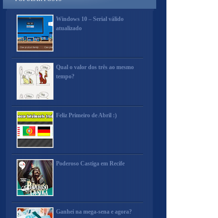
Windows 10 – Serial válido
atualizado
Qual o valor dos três ao mesmo
tempo?
Feliz Primeiro de Abril :)
Poderoso Castiga em Recife
Ganhei na mega-sena e agora?