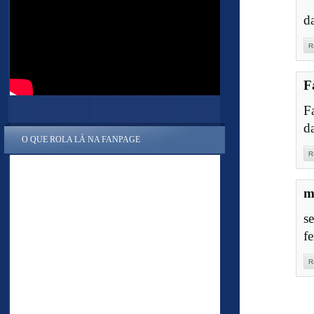
d
R
F
Fa
da
O QUE ROLA LÁ NA FANPAGE
R
m
s
f
R