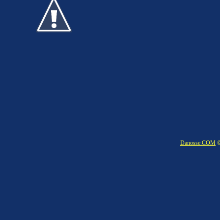
Danosse.COM
©