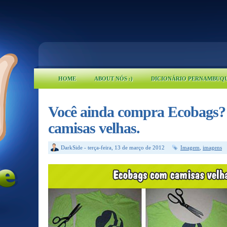
HOME
ABOUT NÓS :)
DICIONÁRIO PERNAMBUQ
Você ainda compra Ecobags? 
camisas velhas.
DarkSide
-
terça-feira, 13 de março de 2012
Imagem
,
imagens