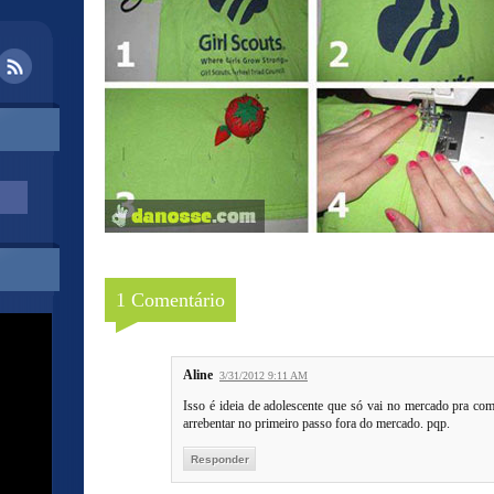
1 Comentário
Aline
3/31/2012 9:11 AM
Isso é ideia de adolescente que só vai no mercado pra co
arrebentar no primeiro passo fora do mercado. pqp.
Responder