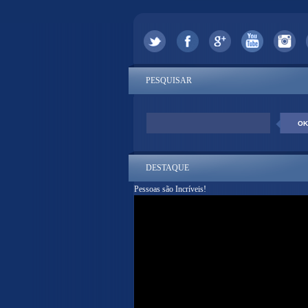
PESQUISAR
DESTAQUE
Pessoas são Incríveis!