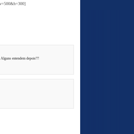
&w=500&h=300]
. Alguns entendem depois!!!