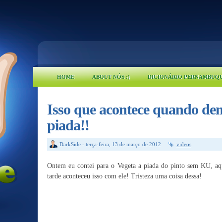
HOME
ABOUT NÓS :)
DICIONÁRIO PERNAMBUQ
Isso que acontece quando de
piada!!
DarkSide
-
terça-feira, 13 de março de 2012
videos
Ontem eu contei para o Vegeta a piada do pinto sem KU, aque
tarde aconteceu isso com ele! Tristeza uma coisa dessa!