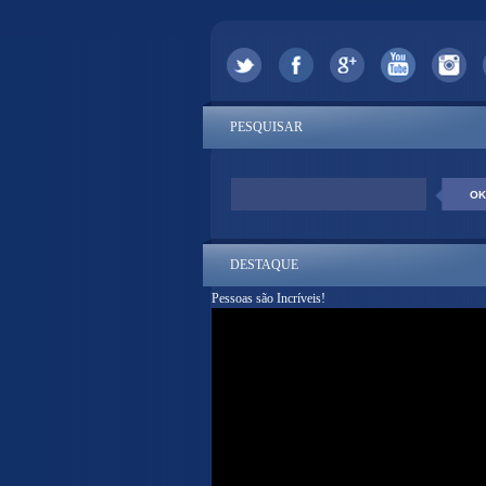
PESQUISAR
DESTAQUE
Pessoas são Incríveis!