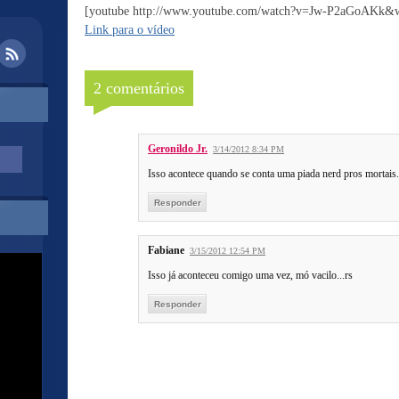
[youtube http://www.youtube.com/watch?v=Jw-P2aGoAKk
Link para o vídeo
2 comentários
Geronildo Jr.
3/14/2012 8:34 PM
Isso acontece quando se conta uma piada nerd pros mortais
Responder
Fabiane
3/15/2012 12:54 PM
Isso já aconteceu comigo uma vez, mó vacilo...rs
Responder