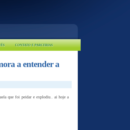
UÊS
CONTATO E PARCERIAS
mora a entender a
la que foi peidar e explodiu.. ai hoje a