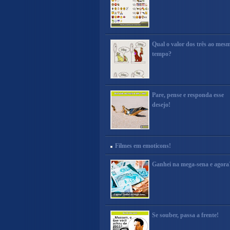
Qual o valor dos três ao mes
tempo?
Pare, pense e responda esse
desejo!
Filmes em emoticons!
Ganhei na mega-sena e agora
Se souber, passa a frente!