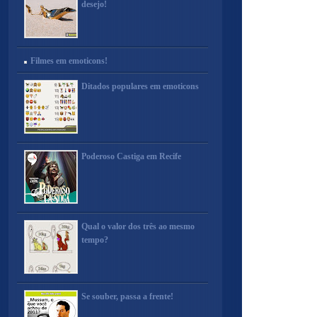
desejo!
Filmes em emoticons!
Ditados populares em emoticons
Poderoso Castiga em Recife
Qual o valor dos três ao mesmo
tempo?
Se souber, passa a frente!