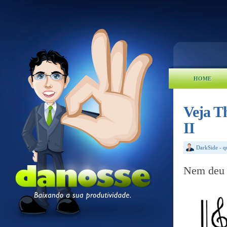
HOME
Veja T
II
DarkSide
-
q
Nem deu t