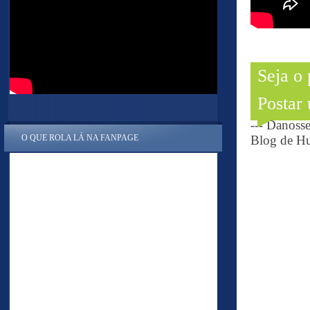
Seja o
Postar
--- Danoss
Blog de Hu
O QUE ROLA LÁ NA FANPAGE