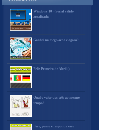
Windows 10 – Serial válido
atualizado
Ganhei na mega-sena e agora?
Feliz Primeiro de Abril :)
Qual o valor dos três ao mesmo
tempo?
Pare, pense e responda esse