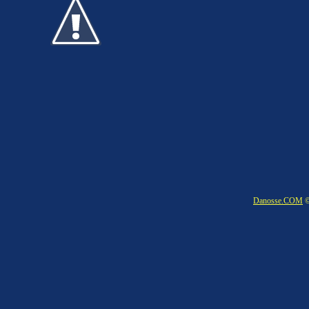
Danosse.COM
©