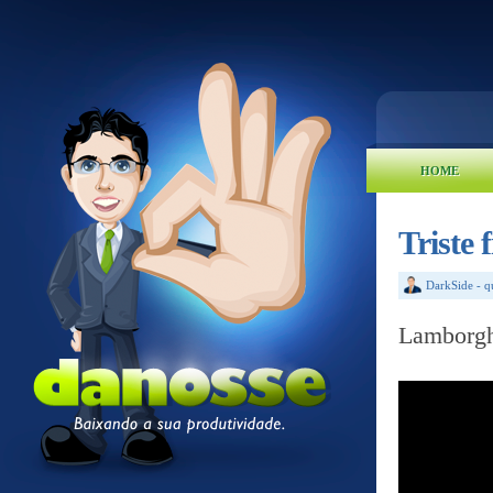
HOME
Triste
DarkSide
-
q
Lamborghi