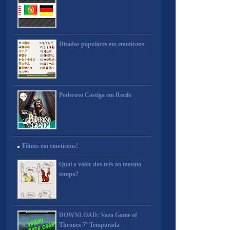
Ditados populares em emoticons
Poderoso Castiga em Recife
Filmes em emoticons!
Qual o valor dos três ao mesmo
tempo?
DOWNLOAD: Vaza Game of
Thrones 7ª Temporada