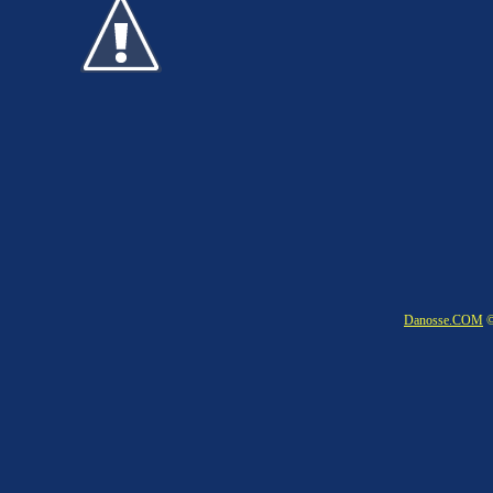
Danosse.COM
©