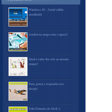
Windows 10 – Serial válido
atualizado
Ganhei na mega-sena e agora?
Qual o valor dos três ao mesmo
tempo?
Pare, pense e responda esse
desejo!
Feliz Primeiro de Abril :)