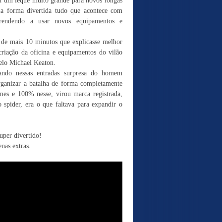
u um leque muito grande para novos longas
a forma divertida tudo que acontece com
rendendo a usar novos equipamentos e
 de mais 10 minutos que explicasse melhor
riação da oficina e equipamentos do vilão
pelo Michael Keaton.
ndo nessas entradas surpresa do homem
rganizar a batalha de forma completamente
lmes e 100% nesse, virou marca registrada,
spider, era o que faltava para expandir o
uper divertido!
enas extras.