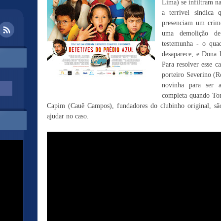
Lima) se infiltram 
a terrível síndica
presenciam um crim
uma demolição de 
testemunha - o qua
desaparece, e Dona L
Para resolver esse c
porteiro Severino (
novinha para ser a
completa quando Tom
Capim (Cauê Campos), fundadores do clubinho original, são
ajudar no caso.