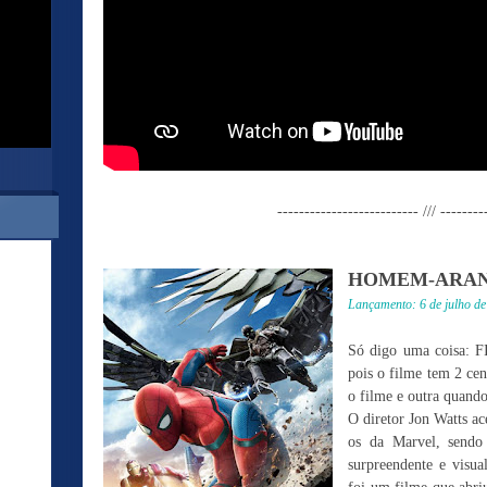
-------------------------- /// --------
HOMEM-ARANH
Lançamento: 6 de julho d
Só digo uma coisa
pois o filme tem 2 ce
o filme e outra quando 
O diretor Jon Watts ac
os da Marvel, sendo á
surpreendente e visu