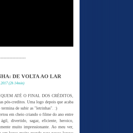
------------------
A: DE VOLTA AO LAR
e 2017 (2h 14min)
: FIQUEM ATÉ O FINAL DOS CRÉDITOS,
nas pós-creditos. Uma logo depois que acaba
termina de subir as "letrinhas". :)
ertou em cheio criando o filme do ano entre
gil, divertido, sagaz, eficiente, heroico,
almente muito impressionante. Ao meu ver,