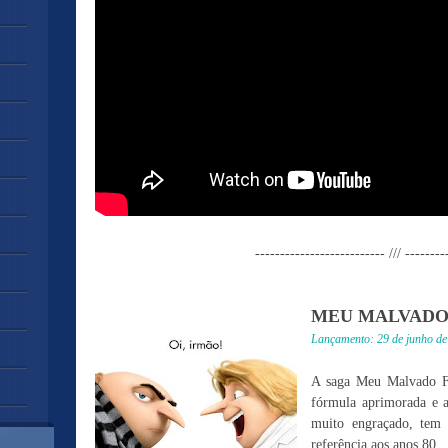
-------------------------- /// --------
MEU MALVADO 
Lançamento: 29 de junho de
A saga Meu Malvado Fa
fórmula aprimorada e a
muito engraçado, tem 
referência aos anos 80.