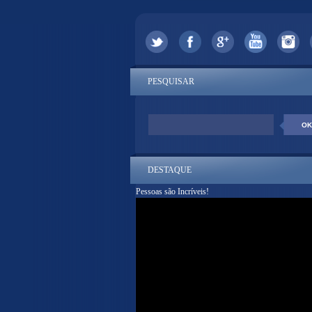
PESQUISAR
DESTAQUE
Pessoas são Incríveis!