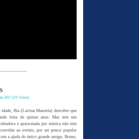
------------------
S
de 2017 (1h 51min)
 idade, Bia (Larissa Manoela) descobre que
ande festa de quinze anos. Mas tem um
sonhadora e apaixonada por música não tem
convidar ao evento, por ser pouco popular
 com a ajuda do único grande amigo, Bruno,