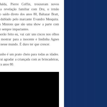
Balda, Pierre Coffin, trouxeram novos
a revelação familiar com Dru, o irmão
 saído direto dos anos 80, Baltazar Bratt,
e dublado pelo marcante Evandro Mesquita.
s Minions que são uma show a parte com
 e sempre impactantes.
orão feito eu, vai cair uns ciscos nos olhos
mostrar para a inocente e lindinha Agnes
nesse mundo. É duro ter que crescer.
nho é um prato cheio para todas as idades.
i agradar a criançada com as brincadeiras,
ra anos 80.