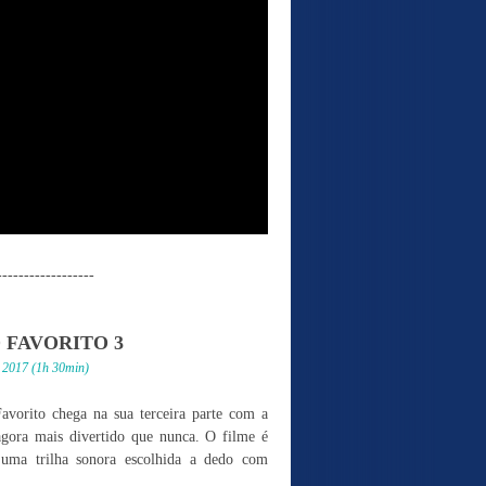
------------------
FAVORITO 3
 2017 (1h 30min)
vorito chega na sua terceira parte com a
gora mais divertido que nunca. O filme é
uma trilha sonora escolhida a dedo com