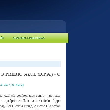
UÊS
CONTATO E PARCERIAS
 PRÉDIO AZUL (D.P.A.) - O
 de 2017 (1h 30min)
dio Azul são confrontados com o maior caso
ar o próprio edifício da destruição. Pippo
ta), Sol (Letícia Braga) e Bento (Anderson