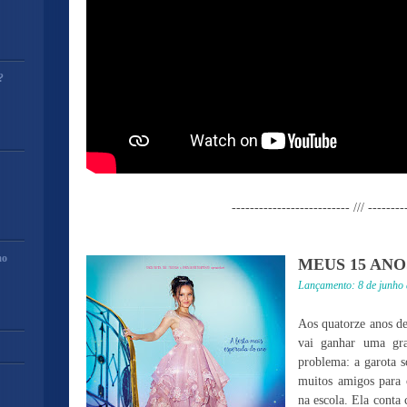
?
-------------------------- /// --------
mo
MEUS 15 ANO
Lançamento: 8 de junho 
Aos quatorze anos de
vai ganhar uma gr
problema: a garota 
muitos amigos para 
na escola. Ela conta