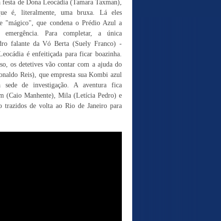
na festa de Dona Leocádia (Tamara Taxman),
 que é, literalmente, uma bruxa. Lá eles
e "mágico", que condena o Prédio Azul a
emergência. Para completar, a única
dro falante da Vó Berta (Suely Franco) -
eocádia é enfeitiçada para ficar boazinha.
aso, os detetives vão contar com a ajuda do
Ronaldo Reis), que empresta sua Kombi azul
 sede de investigação. A aventura fica
 (Caio Manhente), Mila (Letícia Pedro) e
 trazidos de volta ao Rio de Janeiro para