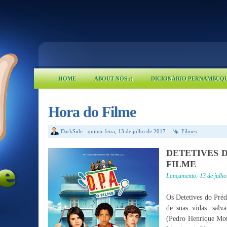
HOME
ABOUT NÓS :)
DICIONÁRIO PERNAMBUQ
Hora do Filme
DarkSide
-
quinta-feira, 13 de julho de 2017
Filmes
DETETIVES DO
FILME
Lançamento: 13 de julho
Os Detetives do Pré
de suas vidas: salv
(Pedro Henrique Mot