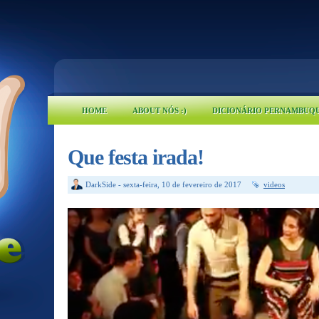
HOME
ABOUT NÓS :)
DICIONÁRIO PERNAMBUQ
Que festa irada!
DarkSide
-
sexta-feira, 10 de fevereiro de 2017
videos