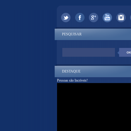
PESQUISAR
DESTAQUE
Pessoas são Incríveis!