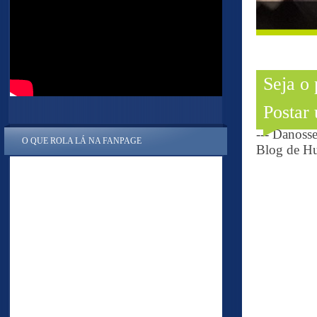
Seja o
Postar
--- Danoss
O QUE ROLA LÁ NA FANPAGE
Blog de Hu