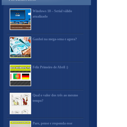
Windows 10 – Serial válido
atualizado
Ganhei na mega-sena e agora?
Feliz Primeiro de Abril :)
Qual o valor dos três ao mesmo
tempo?
Pare, pense e responda esse