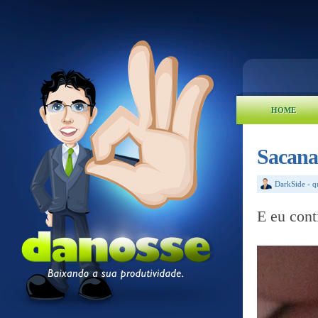
HOME
Sacana
DarkSide
-
q
E eu con