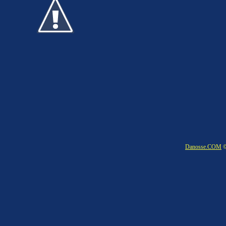
Danosse.COM
©