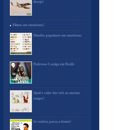
desejo!
Filmes em emoticons!
Ditados populares em emoticons
Poderoso Castiga em Recife
Qual o valor dos três ao mesmo
tempo?
Se souber, passa a frente!