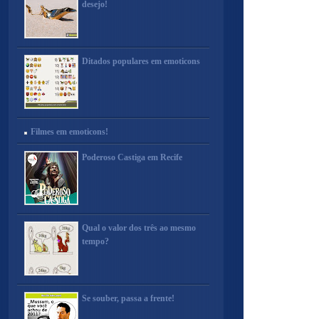
desejo!
Ditados populares em emoticons
Filmes em emoticons!
Poderoso Castiga em Recife
Qual o valor dos três ao mesmo
tempo?
Se souber, passa a frente!