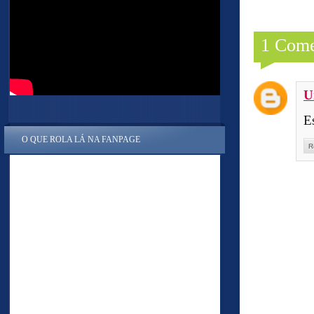
1 Come
U
E
O QUE ROLA LÁ NA FANPAGE
R