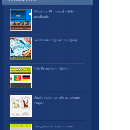
Windows 10 – Serial válido
atualizado
Ganhei na mega-sena e agora?
Feliz Primeiro de Abril :)
Qual o valor dos três ao mesmo
tempo?
Pare, pense e responda esse