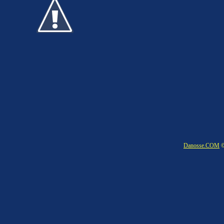
Danosse.COM
©