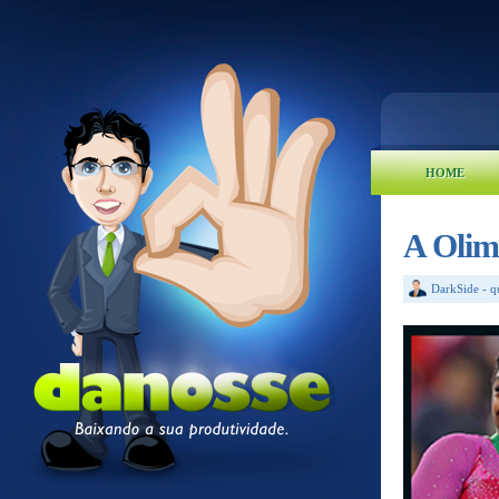
HOME
A Olim
DarkSide
-
q