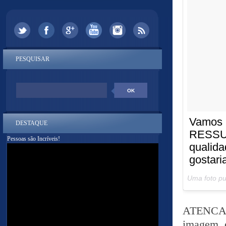
PESQUISAR
Vamo
DESTAQUE
RESSUR
Pessoas são Incríveis!
qualid
gostari
Uma foto p
ATENCAO
imagem, e