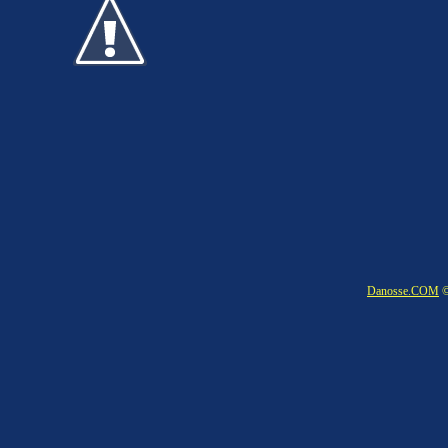
Danosse.COM
©