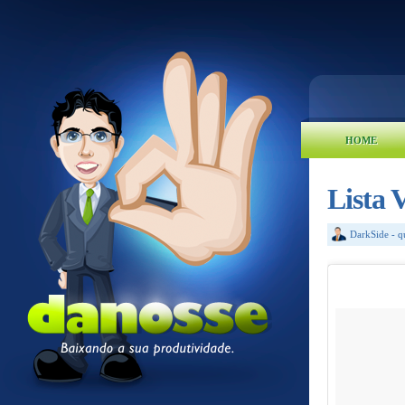
HOME
Lista 
DarkSide
-
q