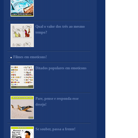
Qual o valor dos três ao mesmo
tempo?
Filmes em emoticons!
Ditados populares em emoticons
Pare, pense e responda esse
desejo!
Se souber, passa a frente!