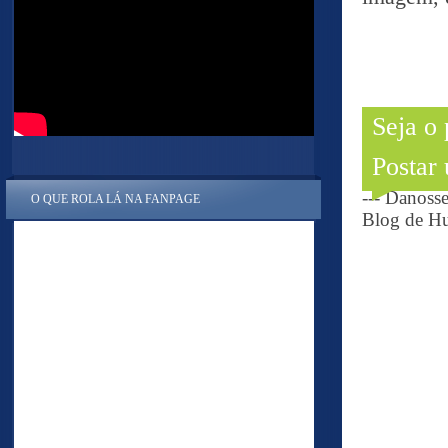
Seja o
Postar
--- Danoss
O QUE ROLA LÁ NA FANPAGE
Blog de Hu