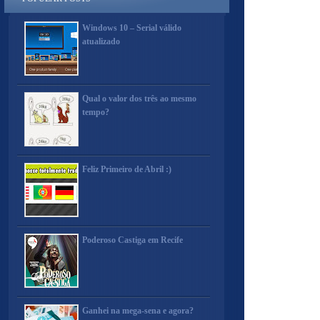
Windows 10 – Serial válido
atualizado
Qual o valor dos três ao mesmo
tempo?
Feliz Primeiro de Abril :)
Poderoso Castiga em Recife
Ganhei na mega-sena e agora?