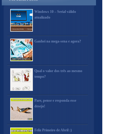
Windows 10 – Serial válido
atualizado
Ganhei na mega-sena e agora?
Qual o valor dos três ao mesmo
tempo?
Pare, pense e responda esse
desejo!
Feliz Primeiro de Abril :)