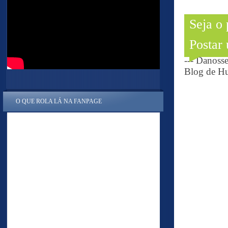
Seja o
Postar
--- Danoss
Blog de Hu
O QUE ROLA LÁ NA FANPAGE