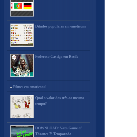
Ditados populares em emoticons
Poderoso Castiga em Recife
Filmes em emoticons!
Qual o valor dos três ao mesmo
tempo?
DOWNLOAD: Vaza Game of
Thrones 7ª Temporada