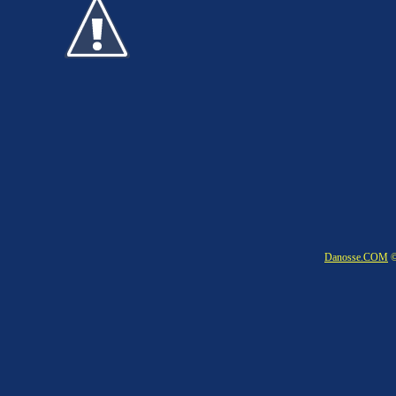
Danosse.COM
©