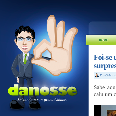
HOME
Foi-se
surpre
DarkSide
-
q
Sabe aqu
caiu um 