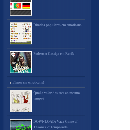
Ditados populares em emoticons
Poderoso Castiga em Recife
Filmes em emoticons!
Qual o valor dos três ao mesmo
tempo?
DOWNLOAD: Vaza Game of
Thrones 7ª Temporada