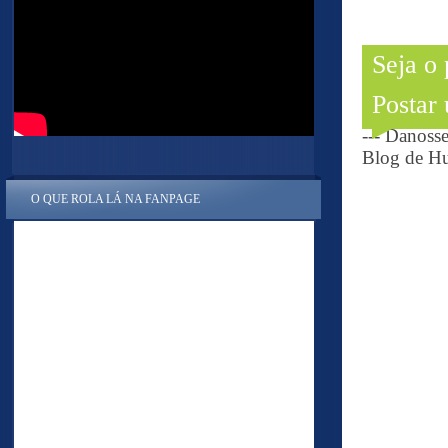
Seja o
Postar
--- Danoss
Blog de Hu
O QUE ROLA LÁ NA FANPAGE