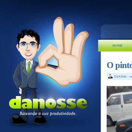
HOME
O pinto
DarkSide
-
s