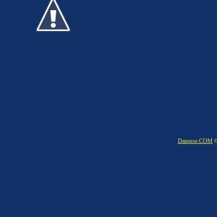
Danosse.COM
©