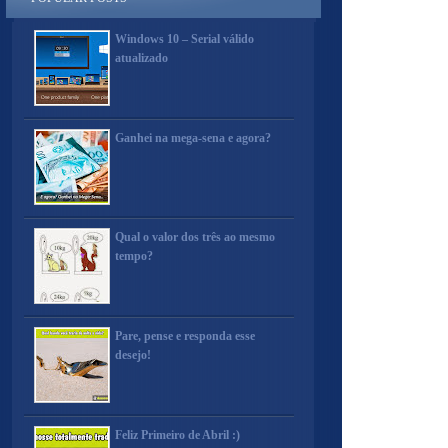
Windows 10 – Serial válido
atualizado
Ganhei na mega-sena e agora?
Qual o valor dos três ao mesmo
tempo?
Pare, pense e responda esse
desejo!
Feliz Primeiro de Abril :)