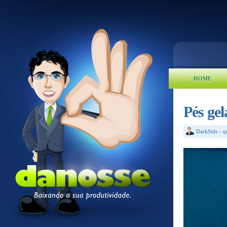
HOME
Pés ge
DarkSide
-
q