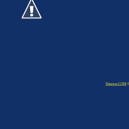
Danosse.COM
©