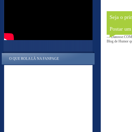
Seja o pri
Postar um
--- Danosse.COM 
Blog de Humor que
O QUE ROLA LÁ NA FANPAGE