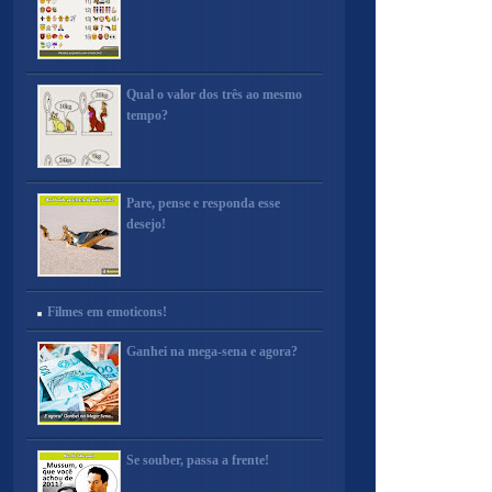
Qual o valor dos três ao mesmo
tempo?
Pare, pense e responda esse
desejo!
Filmes em emoticons!
Ganhei na mega-sena e agora?
Se souber, passa a frente!