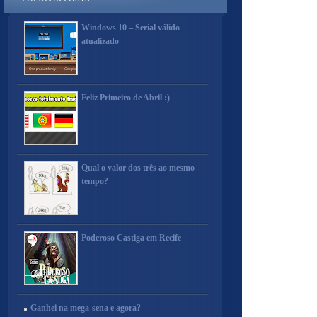
Windows 10 – Serial válido
atualizado
Feliz Primeiro de Abril :)
Qual o valor dos três ao mesmo
tempo?
Poderoso Castiga em Recife
Ganhei na mega-sena e agora?