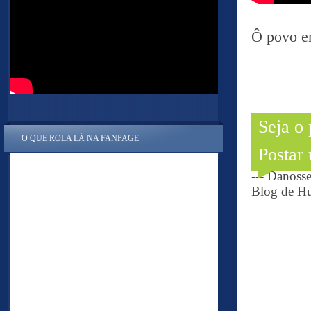
Ô povo e
Seja o
O QUE ROLA LÁ NA FANPAGE
Postar
--- Danoss
Blog de Hu