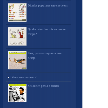
Ditados populares em emoticons
Qual o valor dos três ao mesmo
tempo?
Pare, pense e responda esse
desejo!
Filmes em emoticons!
Se souber, passa a frente!