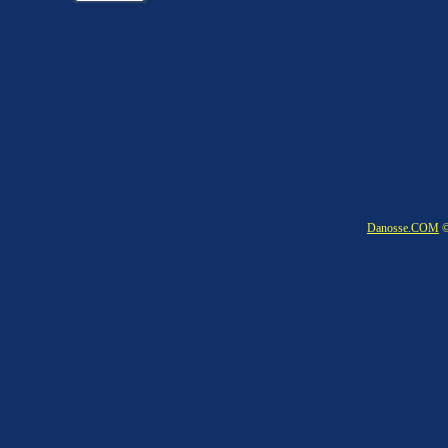
Danosse.COM
©