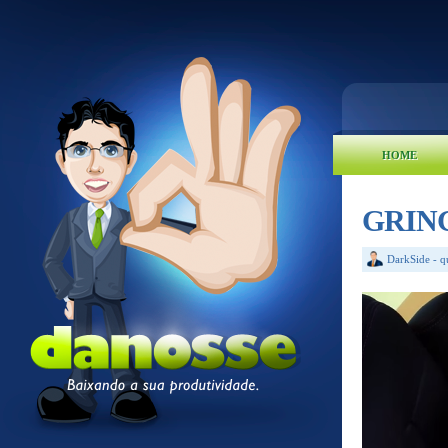
HOME
GRIN
DarkSide
-
q