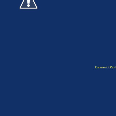
Danosse.COM
©