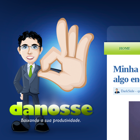
HOME
Minha 
algo e
DarkSide
-
q