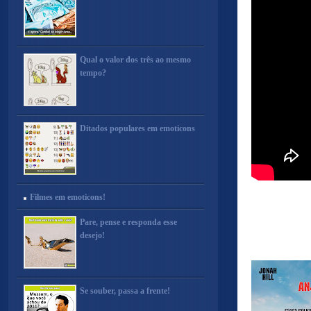
Qual o valor dos três ao mesmo
tempo?
Ditados populares em emoticons
Filmes em emoticons!
Pare, pense e responda esse
desejo!
Se souber, passa a frente!