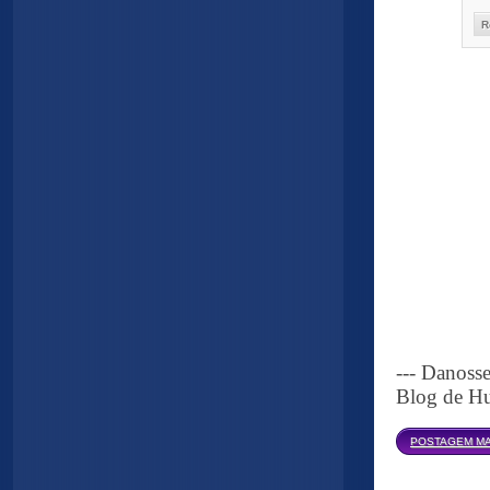
R
--- Danoss
Blog de Hu
POSTAGEM MA