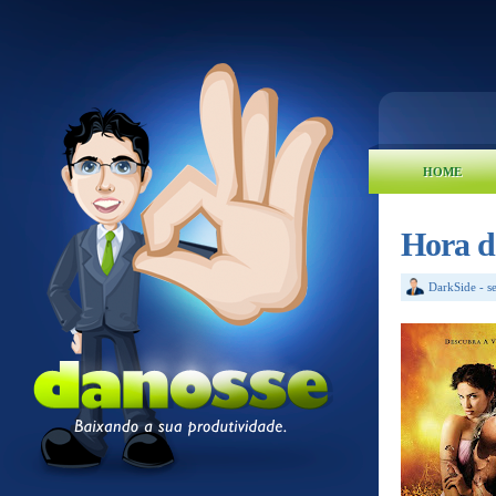
HOME
Hora d
DarkSide
-
s