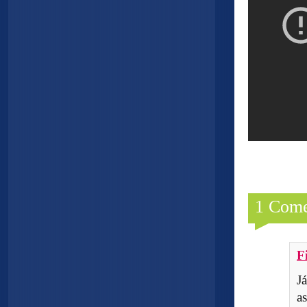
1 Come
F
J
a