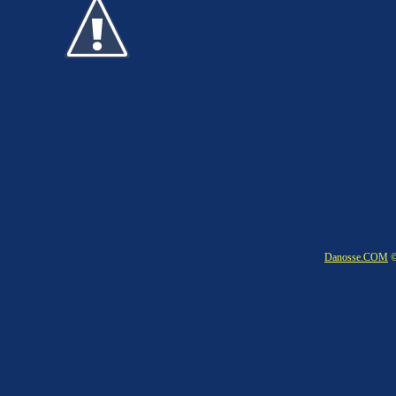
Danosse.COM
©