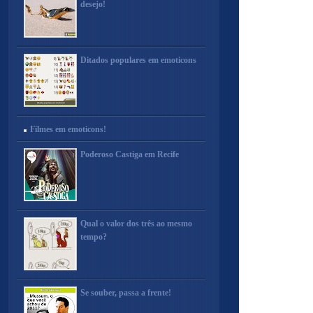
desejo!
Ditados populares em emoticons
Filmes em emoticons!
Poderoso Castiga em Recife
Qual o valor dos três ao mesmo
tempo?
Se souber, passa a frente!