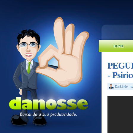
HOME
PEGUE
- Psiric
DarkSide
-
s