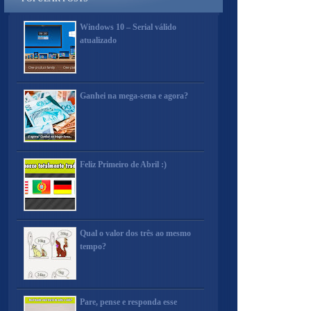
Windows 10 – Serial válido
atualizado
Ganhei na mega-sena e agora?
Feliz Primeiro de Abril :)
Qual o valor dos três ao mesmo
tempo?
Pare, pense e responda esse