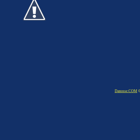
Danosse.COM
©