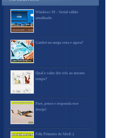
Windows 10 – Serial válido
atualizado
Ganhei na mega-sena e agora?
Qual o valor dos três ao mesmo
tempo?
Pare, pense e responda esse
desejo!
Feliz Primeiro de Abril :)