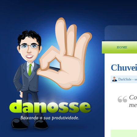
HOME
Chuvei
DarkSide
-
s
Co
me