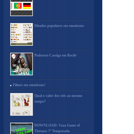
Ditados populares em emoticons
Poderoso Castiga em Recife
Filmes em emoticons!
Qual o valor dos três ao mesmo
tempo?
DOWNLOAD: Vaza Game of
Thrones 7ª Temporada