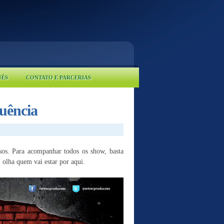
UÊS
CONTATO E PARCERIAS
luência
sos. Para acompanhar todos os show, basta
, olha quem vai estar por aqui.