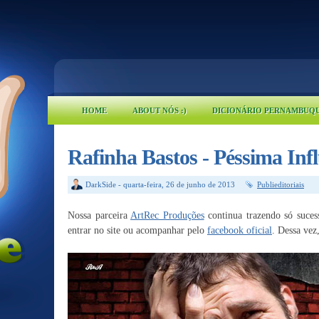
HOME
ABOUT NÓS :)
DICIONÁRIO PERNAMBUQ
Rafinha Bastos - Péssima Inf
DarkSide
-
quarta-feira, 26 de junho de 2013
Publieditoriais
Nossa parceira
ArtRec Produções
continua trazendo só suces
entrar no site ou acompanhar pelo
facebook oficial
. Dessa vez