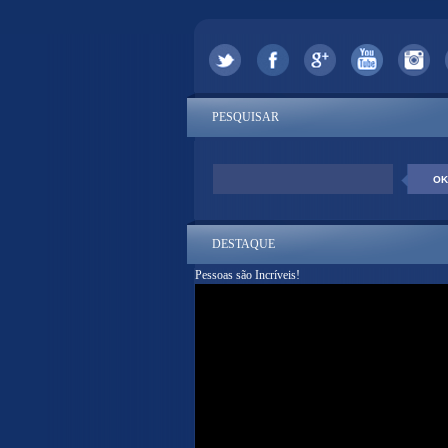
PESQUISAR
DESTAQUE
Pessoas são Incríveis!