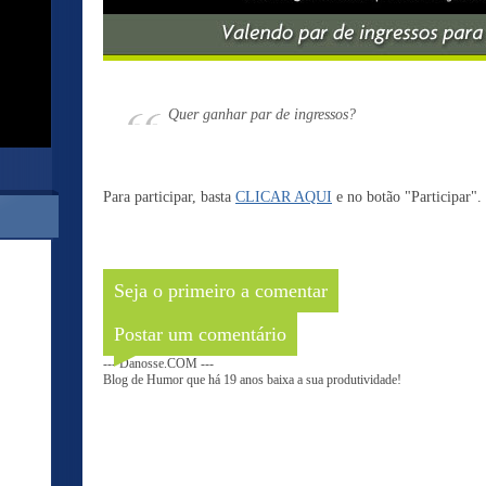
Quer ganhar par de ingressos?
Para participar, basta
CLICAR AQUI
e no botão "Participar".
Seja o primeiro a comentar
Postar um comentário
--- Danosse.COM ---
Blog de Humor que há 19 anos baixa a sua produtividade!