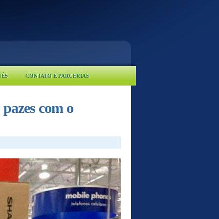
UÊS
CONTATO E PARCERIAS
s pazes com o