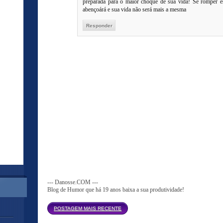
preparada para o maior choque de sua vida! Se romper es
abençoárá e sua vida não será mais a mesma
Responder
--- Danosse.COM ---
Blog de Humor que há 19 anos baixa a sua produtividade!
Página inicial
POSTAGEM MAIS RECENTE