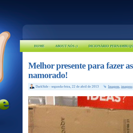
HOME
ABOUT NÓS :)
DICIONÁRIO PERNAMBUQ
Melhor presente para fazer a
namorado!
DarkSide
-
segunda-feira, 22 de abril de 2013
Imagem
,
imagens