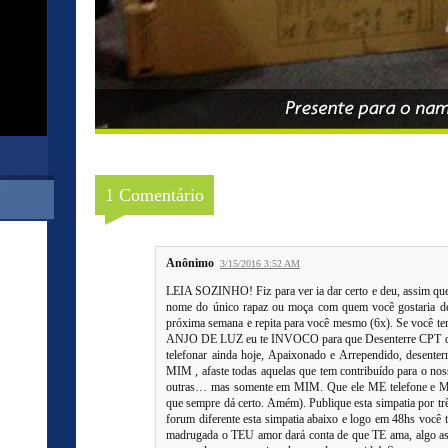
1 Comentário
Anônimo
3/15/2016 3:52 AM
LEIA SOZINHO! Fiz para ver ia dar certo e deu, assim qu
nome do único rapaz ou moça com quem você gostaria de 
próxima semana e repita para você mesmo (6x). Se você te
ANJO DE LUZ eu te INVOCO para que Desenterre CPT de o
telefonar ainda hoje, Apaixonado e Arrependido, desent
MIM , afaste todas aquelas que tem contribuído para o no
outras… mas somente em MIM. Que ele ME telefone e ME
que sempre dá certo. Amém). Publique esta simpatia por três
forum diferente esta simpatia abaixo e logo em 48hs você t
madrugada o TEU amor dará conta de que TE ama, algo assi