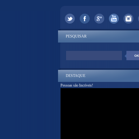
PESQUISAR
DESTAQUE
Pessoas são Incríveis!