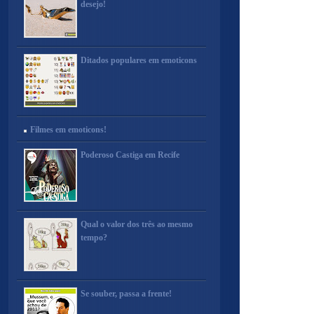
desejo!
Ditados populares em emoticons
Filmes em emoticons!
Poderoso Castiga em Recife
Qual o valor dos três ao mesmo
tempo?
Se souber, passa a frente!