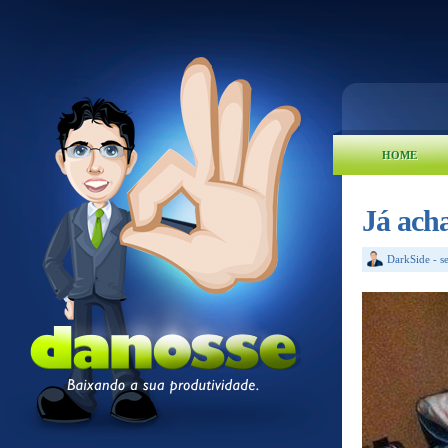
HOME
Já ach
DarkSide
-
s