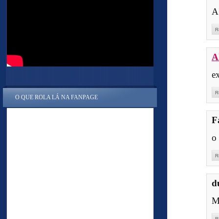
A
R
A
e
R
O QUE ROLA LÁ NA FANPAGE
F
o 
R
d
M
R