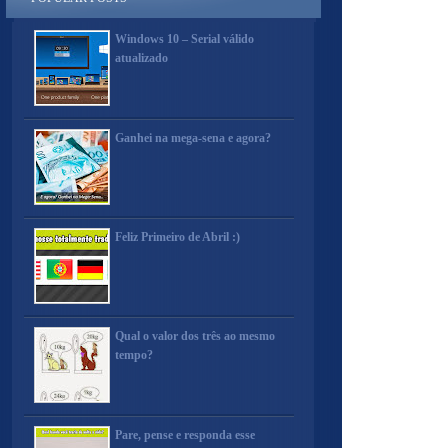
Windows 10 – Serial válido
atualizado
Ganhei na mega-sena e agora?
Feliz Primeiro de Abril :)
Qual o valor dos três ao mesmo
tempo?
Pare, pense e responda esse