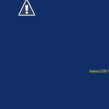
Danosse.COM
©