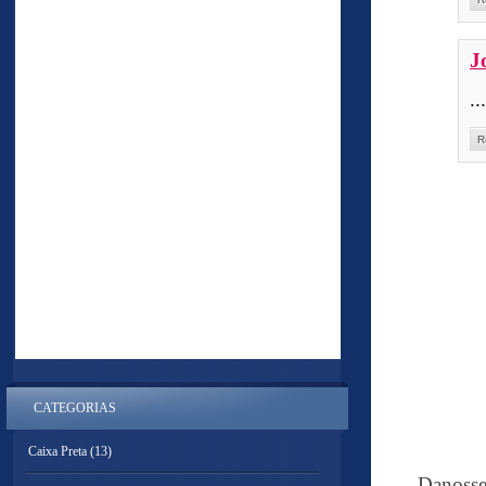
J
.
R
CATEGORIAS
Caixa Preta
(13)
--- Danoss