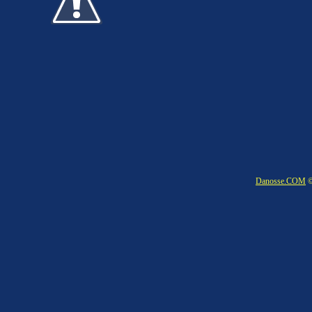
Danosse.COM
©