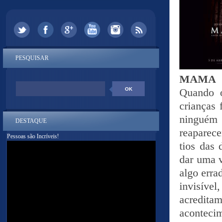
PESQUISAR
MAMA
Quando o
crianças 
ninguém 
DESTAQUE
reaparec
Pessoas são Incríveis!
tios das 
dar uma v
algo err
invisíve
acredita
acontecim