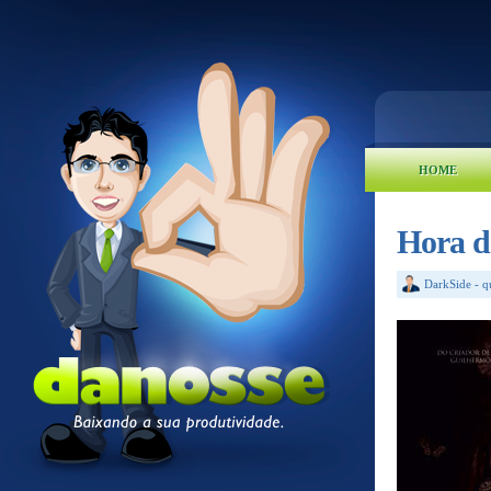
HOME
Hora d
DarkSide
-
q