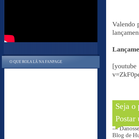
Valendo p
lançament
Lançame
O QUE ROLA LÁ NA FANPAGE
[yout
v=ZkF0p
Seja o
Postar
--- Danoss
Blog de Hu