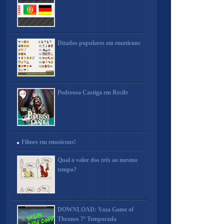
Ditados populares em emoticons
Poderoso Castiga em Recife
Filmes em emoticons!
Qual o valor dos três ao mesmo
tempo?
DOWNLOAD: Vaza Game of
Thrones 7ª Temporada