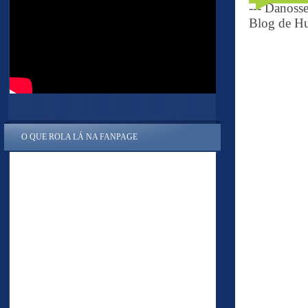
--- Danoss
Blog de Hu
O QUE ROLA LÁ NA FANPAGE