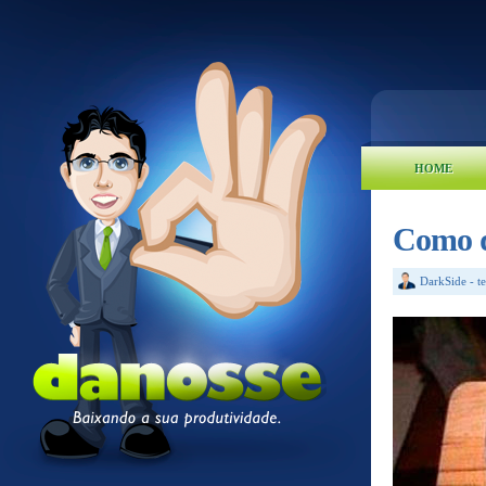
HOME
Como q
DarkSide
-
t