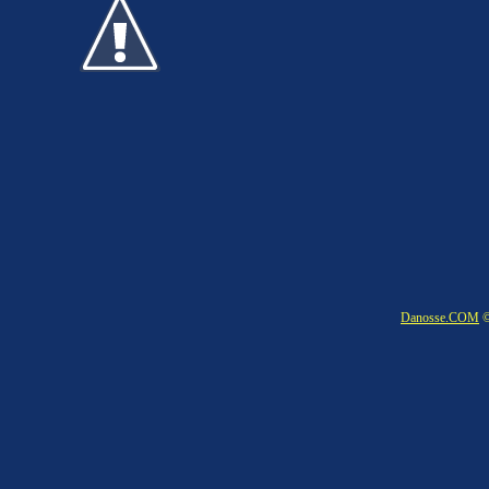
Danosse.COM
©