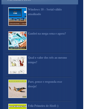
Windows 10 – Serial válido
atualizado
Ganhei na mega-sena e agora?
Qual o valor dos três ao mesmo
tempo?
Pare, pense e responda esse
desejo!
Feliz Primeiro de Abril :)