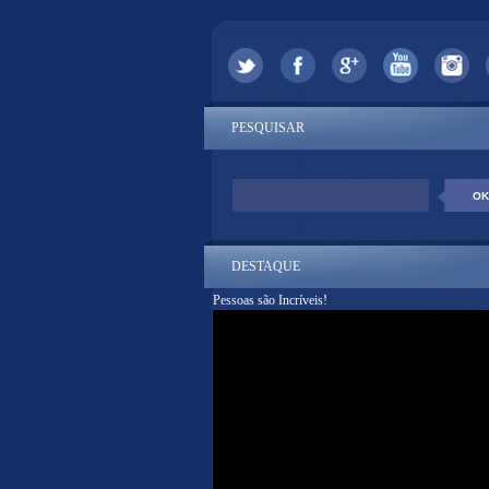
PESQUISAR
DESTAQUE
Pessoas são Incríveis!