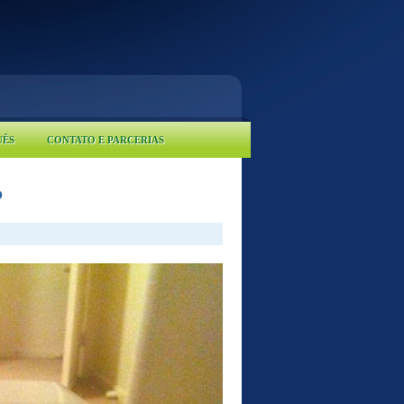
UÊS
CONTATO E PARCERIAS
?