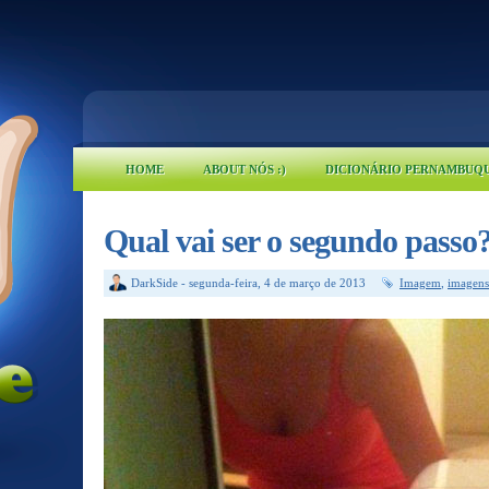
HOME
ABOUT NÓS :)
DICIONÁRIO PERNAMBUQ
Qual vai ser o segundo passo
DarkSide
-
segunda-feira, 4 de março de 2013
Imagem
,
imagens