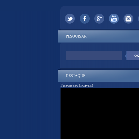
PESQUISAR
DESTAQUE
Pessoas são Incríveis!