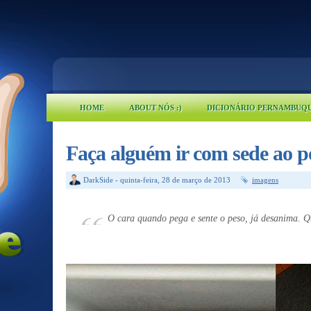
HOME
ABOUT NÓS :)
DICIONÁRIO PERNAMBUQ
Faça alguém ir com sede ao p
DarkSide
-
quinta-feira, 28 de março de 2013
imagens
O cara quando pega e sente o peso, já desanima. Q