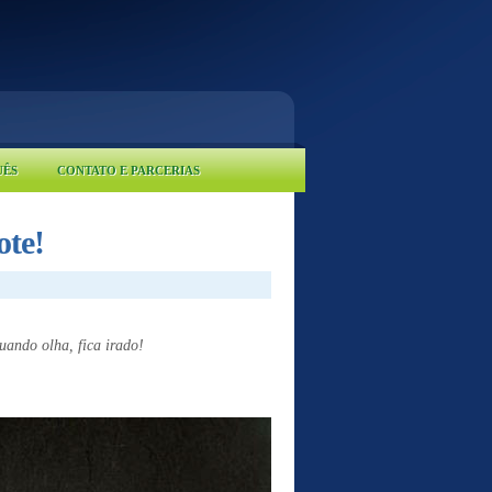
UÊS
CONTATO E PARCERIAS
ote!
uando olha, fica irado!