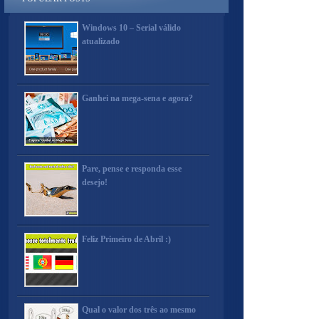
Windows 10 – Serial válido
atualizado
Ganhei na mega-sena e agora?
Pare, pense e responda esse
desejo!
Feliz Primeiro de Abril :)
Qual o valor dos três ao mesmo