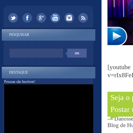
PESQUISAR
[yout
DESTAQUE
v=rIx8F
Pessoas são Incríveis!
Seja o
Postar
--- Danoss
Blog de Hu