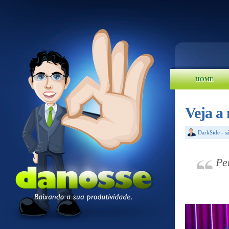
HOME
Veja a
DarkSide
-
s
Pe