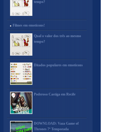
tempo?
Filmes em emoticons!
Qual o valor dos três ao mesmo
tempo?
Ditados populares em emoticons
Poderoso Castiga em Recife
DOWNLOAD: Vaza Game of
Thrones 7ª Temporada