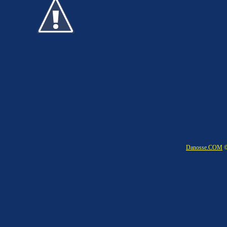
Danosse.COM
©