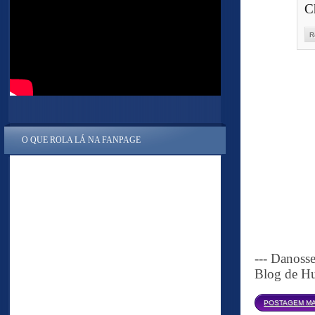
C
R
O QUE ROLA LÁ NA FANPAGE
--- Danoss
Blog de Hu
POSTAGEM MA