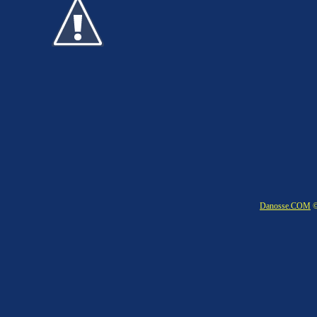
Danosse.COM
©