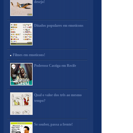
desejo!
Ditados populares em emoticons
Filmes em emoticons!
Poderoso Castiga em Recife
Qual o valor dos três ao mesmo
tempo?
Se souber, passa a frente!