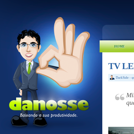
HOME
TV LED
DarkSide
-
q
Mi
qu