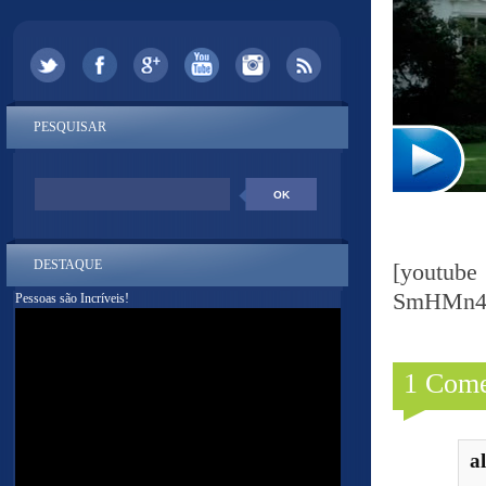
PESQUISAR
DESTAQUE
[youtu
SmHMn4
Pessoas são Incríveis!
1 Come
a