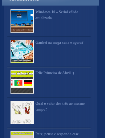
Windows 10 – Serial válido
atualizado
Ganhei na mega-sena e agora?
Feliz Primeiro de Abril :)
Qual o valor dos três ao mesmo
tempo?
Pare, pense e responda esse