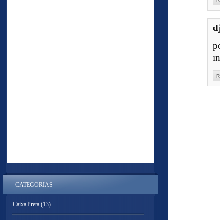
R
d
p
i
R
CATEGORIAS
Caixa Preta
(13)