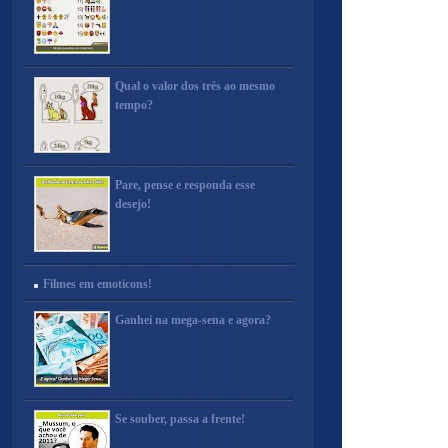
Qual o valor dos três ao mesmo
tempo?
Pare, pense e responda esse
desejo!
Filmes em emoticons!
Ganhei na mega-sena e agora?
Se souber, passa a frente!