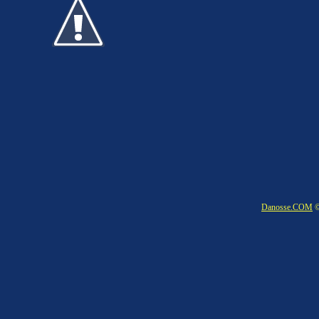
Danosse.COM
©