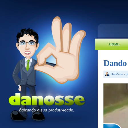
HOME
Dando 
DarkSide
-
q