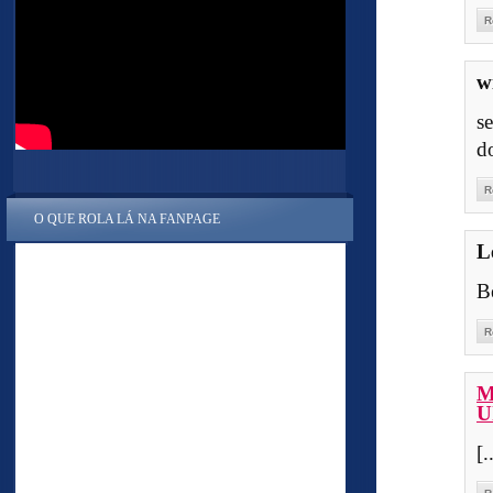
R
w
s
d
R
O QUE ROLA LÁ NA FANPAGE
L
B
R
M
U
[.