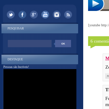
[youtube htt
PESQUISAR
6 comentá
M
DESTAQUE
Zé
Pessoas são Incríveis!
R
T
F
m