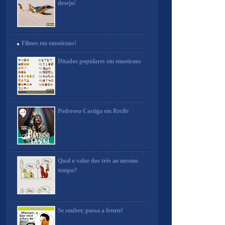
desejo!
Filmes em emoticons!
Ditados populares em emoticons
Poderoso Castiga em Recife
Qual o valor dos três ao mesmo
tempo?
Se souber, passa a frente!