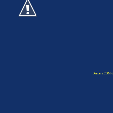
Danosse.COM
©