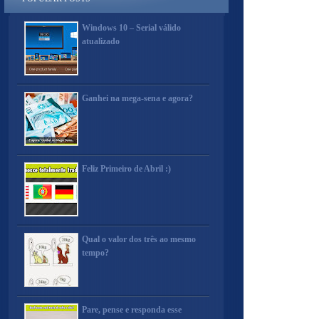
Windows 10 – Serial válido
atualizado
Ganhei na mega-sena e agora?
Feliz Primeiro de Abril :)
Qual o valor dos três ao mesmo
tempo?
Pare, pense e responda esse