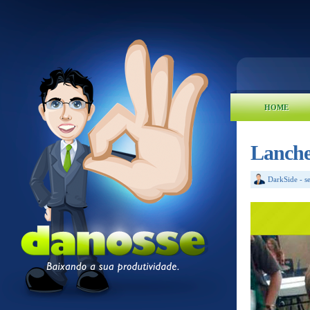
HOME
Lanche
DarkSide
-
s