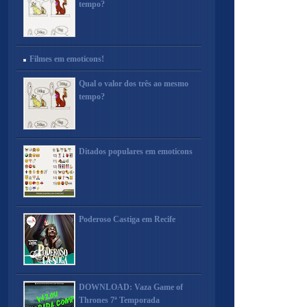
tempo?
Filmes em emoticons!
Qual o valor dos três ao mesmo
tempo?
Ditados populares em emoticons
Poderoso Castiga em Recife
DOWNLOAD: Vaza Game of
Thrones 7ª Temporada