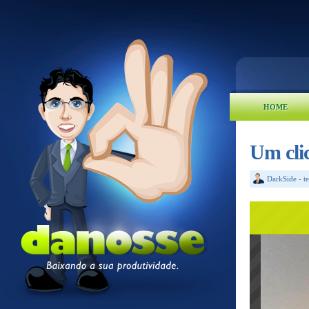
HOME
Um cli
DarkSide
-
t