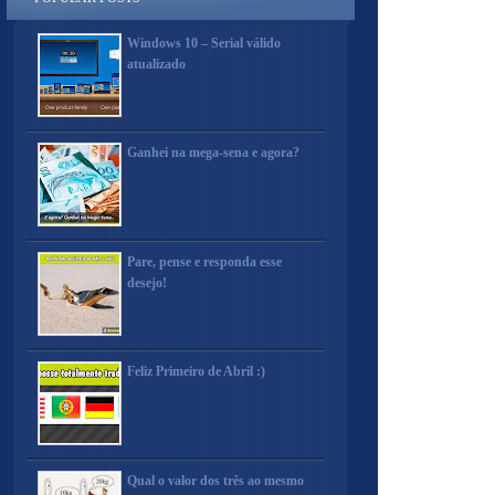
Windows 10 – Serial válido
atualizado
Ganhei na mega-sena e agora?
Pare, pense e responda esse
desejo!
Feliz Primeiro de Abril :)
Qual o valor dos três ao mesmo