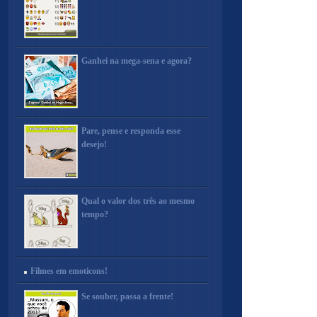
Ganhei na mega-sena e agora?
Pare, pense e responda esse
desejo!
Qual o valor dos três ao mesmo
tempo?
Filmes em emoticons!
Se souber, passa a frente!