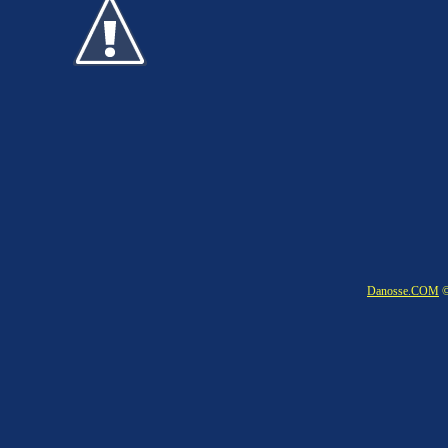
Danosse.COM
©