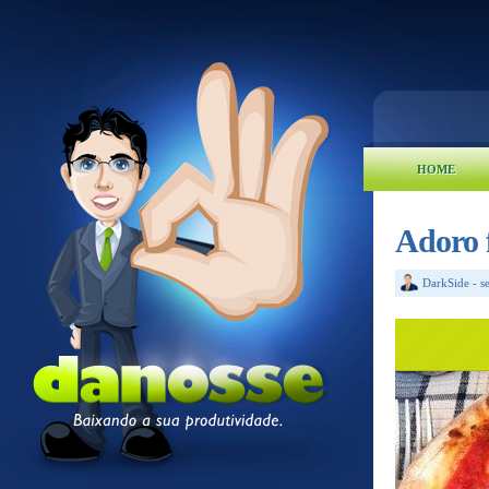
HOME
Adoro f
DarkSide
-
s