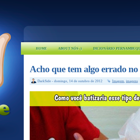
HOME
ABOUT NÓS :)
DICIONÁRIO PERNAMBUQ
Acho que tem algo errado no
DarkSide
-
domingo, 14 de outubro de 2012
Imagem
,
imagens