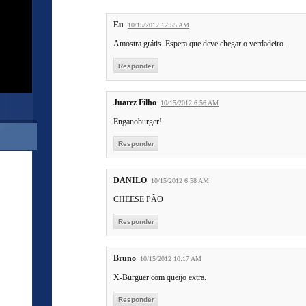
Eu
10/15/2012 12:55 AM
Amostra grátis. Espera que deve chegar o verdadeiro.
Responder
Juarez Filho
10/15/2012 6:56 AM
Enganoburger!
Responder
DANILO
10/15/2012 6:58 AM
CHEESE PÃO
Responder
Bruno
10/15/2012 10:17 AM
X-Burguer com queijo extra.
Responder