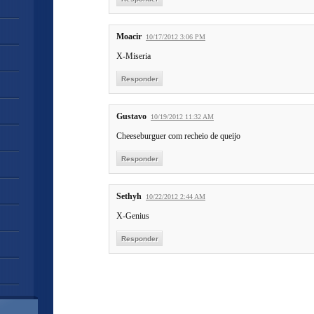
Moacir
10/17/2012 3:06 PM
X-Miseria
Responder
Gustavo
10/19/2012 11:32 AM
Cheeseburguer com recheio de queijo
Responder
Sethyh
10/22/2012 2:44 AM
X-Genius
Responder