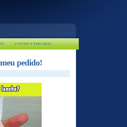
UÊS
CONTATO E PARCERIAS
 meu pedido!