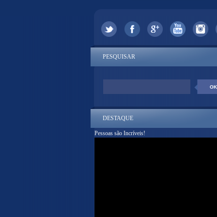
PESQUISAR
DESTAQUE
Pessoas são Incríveis!