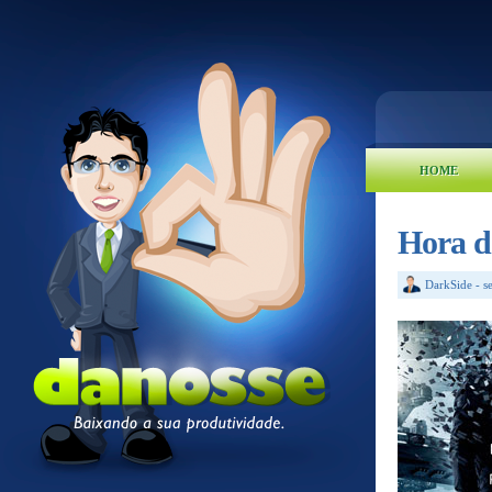
HOME
Hora d
DarkSide
-
s