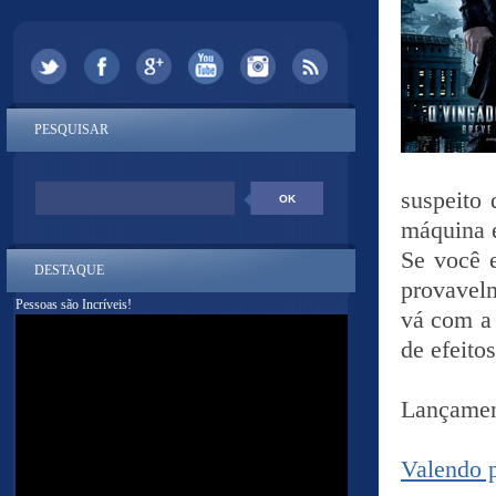
PESQUISAR
suspeito 
máquina e
Se você e
DESTAQUE
provavel
Pessoas são Incríveis!
vá com a 
de efeitos
Lançamen
Valendo p