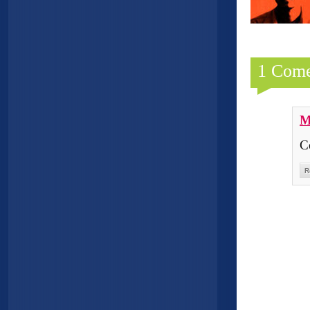
1 Come
M
C
R