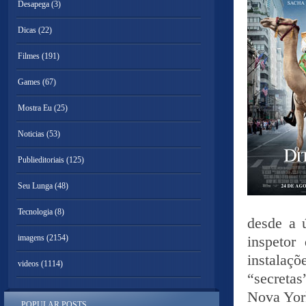
Desapega
(3)
Dicas
(22)
Filmes
(191)
Games
(67)
Mostra Eu
(25)
Noticias
(53)
Publieditoriais
(125)
Seu Lunga
(48)
Tecnologia
(8)
desde a 
imagens
(2154)
inspetor
instalaçõ
videos
(1114)
“secretas
Nova York
POPULAR POSTS