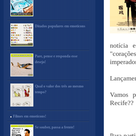
Ditados populares em emoticons
notícia 
"coraçõe
Pare, pense e responda esse
imperador
desejo!
Lançamen
Qual o valor dos três ao mesmo
tempo?
Vamos pa
Recife??
Filmes em emoticons!
Se souber, passa a frente!
Para parti