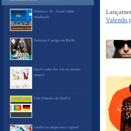
Lançamen
Windows 10 – Serial válido
atualizado
Valendo p
Poderoso Castiga em Recife
Qual o valor dos três ao mesmo
tempo?
Feliz Primeiro de Abril :)
Ganhei na mega-sena e agora?