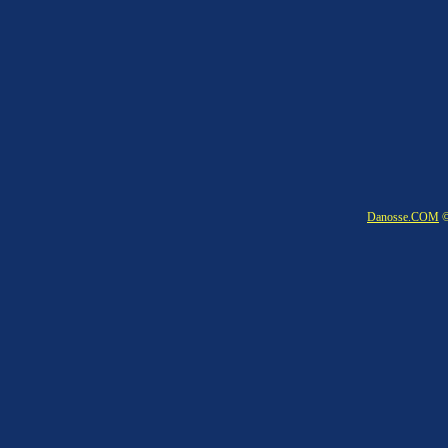
Danosse.COM
©