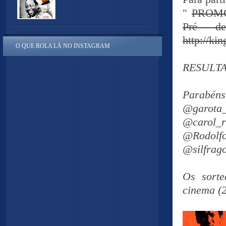
"
PROMO 
Pré de
http://ki
O QUE ROLA LÁ NO INSTAGRAM
RESULT
Parabén
@garot
@carol_
@Rodolfo
@silfrag
Os sorte
cinema (