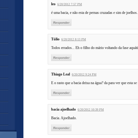
leo
6/20/2012 7:57 PM
é uma bacia, e não esta de pernas cruzadas e sim de joelhos.
Responder
Túlio
6/20/2012 8:13 PM
Todos errados... Eh o filho do mário voltando da fase aquát
Responder
Thiago Leal
6/20/2012 9:24 PM
E o rasto que a bacia deixa na água? da para ver que esta 
Responder
bacia ajoelhado
6/20/2012 10:39 PM
Bacia. Ajoelhado.
Responder