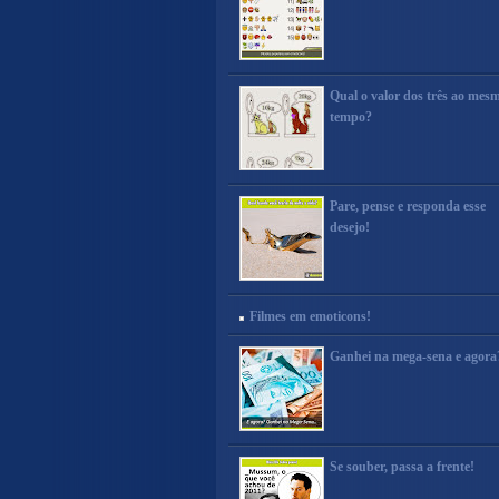
Qual o valor dos três ao mes
tempo?
Pare, pense e responda esse
desejo!
Filmes em emoticons!
Ganhei na mega-sena e agora
Se souber, passa a frente!