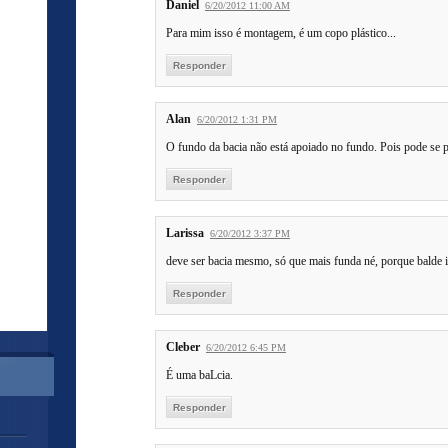
Daniel
6/20/2012 11:00 AM
Para mim isso é montagem, é um copo plástico...
Responder
Alan
6/20/2012 1:31 PM
O fundo da bacia não está apoiado no fundo. Pois pode se p
Responder
Larissa
6/20/2012 3:37 PM
deve ser bacia mesmo, só que mais funda né, porque balde 
Responder
Cleber
6/20/2012 6:45 PM
É uma baLcia.
Responder