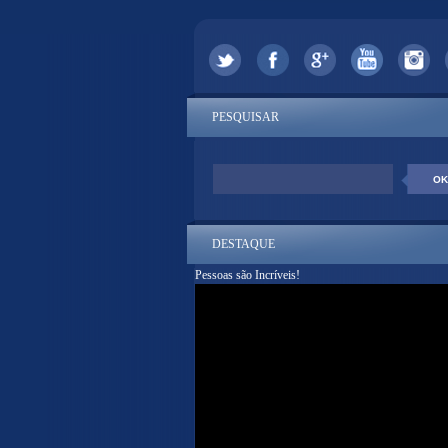
PESQUISAR
DESTAQUE
Pessoas são Incríveis!