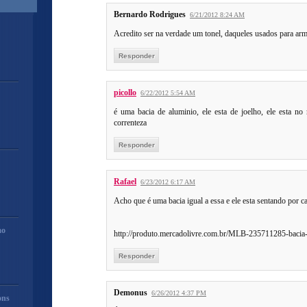
Bernardo Rodrigues
6/21/2012 8:24 AM
Acredito ser na verdade um tonel, daqueles usados para ar
Responder
picollo
6/22/2012 5:54 AM
é uma bacia de aluminio, ele esta de joelho, ele esta n
correnteza
Responder
Rafael
6/23/2012 6:17 AM
Acho que é uma bacia igual a essa e ele esta sentando por c
mo
http://produto.mercadolivre.com.br/MLB-235711285-bacia
Responder
Demonus
6/26/2012 4:37 PM
ons