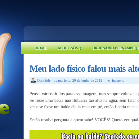
HOME
ABOUT NÓS :)
DICIONÁRIO PERNAMBUQ
Meu lado físico falou mais alt
DarkSide
-
quarta-feira, 20 de junho de 2012
imagens
Pensei vários títulos para essa imagem, mas sempre voltava a 
Se fosse uma bacia não flutuaria tão alto na água, sem falar q
ver e se fosse um balde ele ia estar em pé, então ficaria mais 
Então resolvi pergunta a quem sabe! VOCÊS! Quero ver qual a