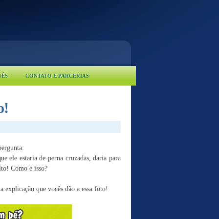
UÊS
CONTATO E PARCERIAS
o!
pergunta:
ue ele estaria de perna cruzadas, daria para
alto! Como é isso?
 explicação que vocês dão a essa foto!