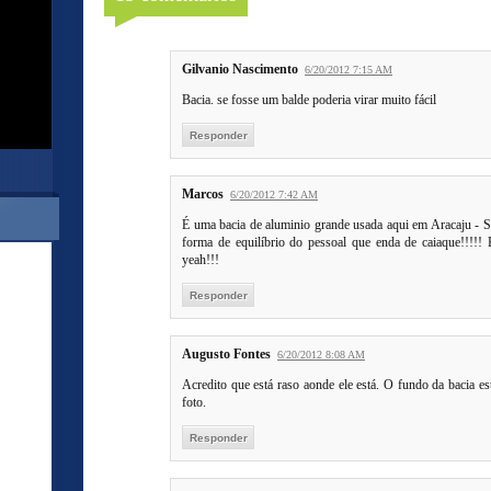
Gilvanio Nascimento
6/20/2012 7:15 AM
Bacia. se fosse um balde poderia virar muito fácil
Responder
Marcos
6/20/2012 7:42 AM
É uma bacia de aluminio grande usada aqui em Aracaju - S
forma de equilíbrio do pessoal que enda de caiaque!!!!! 
yeah!!!
Responder
Augusto Fontes
6/20/2012 8:08 AM
Acredito que está raso aonde ele está. O fundo da bacia e
foto.
Responder