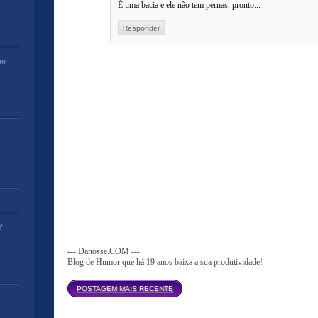
É uma bacia e ele não tem pernas, pronto...
Responder
mo
?
--- Danosse.COM ---
Blog de Humor que há 19 anos baixa a sua produtividade!
Página inicial
POSTAGEM MAIS RECENTE