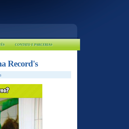
UÊS
CONTATO E PARCERIAS
a Record's
s