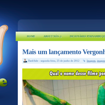
HOME
ABOUT NÓS :)
DICIONÁRIO PERNAMBUQ
Mais um lançamento Vergonh
DarkSide
-
segunda-feira, 25 de junho de 2012
Imagem
,
imagen