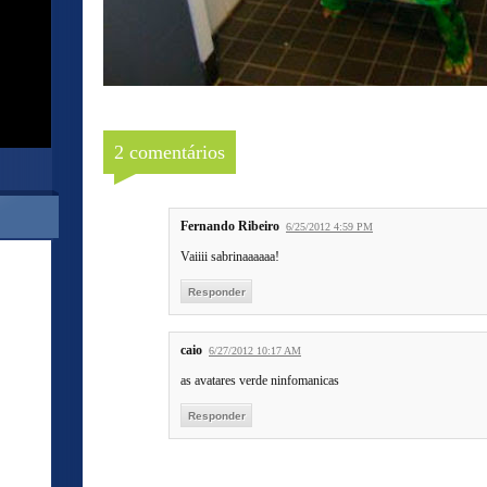
2 comentários
Fernando Ribeiro
6/25/2012 4:59 PM
Vaiiii sabrinaaaaaa!
Responder
caio
6/27/2012 10:17 AM
as avatares verde ninfomanicas
Responder