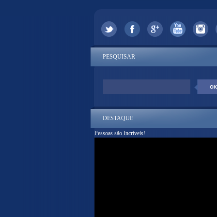
PESQUISAR
DESTAQUE
Pessoas são Incríveis!