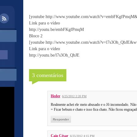
[youtube http://www.youtube.com/watch?v=embFKgfPmq
Link para o vídeo
http://youtu.be/embFKgfPmqM
Bloco 2
[youtube http://www.youtube.com/watch?v=l7s3Oh_QbJE&
Link para o vídeo
http://youtu.be/l7s3Oh_QbJE
3 comentários
Heder
6/25/2012 2:20 PM
Realmente achei ele meio abusado e o Jô incomodado. Não p
= Ficar bebum e chato e isso fica chato. Não ficou engraçad
Responder
Caio César
6/25/2012 4:15 PM