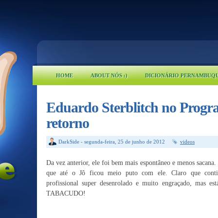
HOME
ABOUT NÓS :)
DICIONÁRIO PERNAMBUQ
Eduardo Sterblitch no Progr
retorno
DarkSide
-
segunda-feira, 25 de junho de 2012
videos
Da vez anterior, ele foi bem mais espontâneo e menos sacana.
que até o Jô ficou meio puto com ele. Claro que cont
profissional super desenrolado e muito engraçado, mas es
TABACUDO!