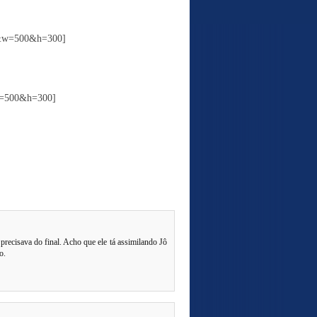
M&w=500&h=300]
w=500&h=300]
recisava do final. Acho que ele tá assimilando Jô
o.