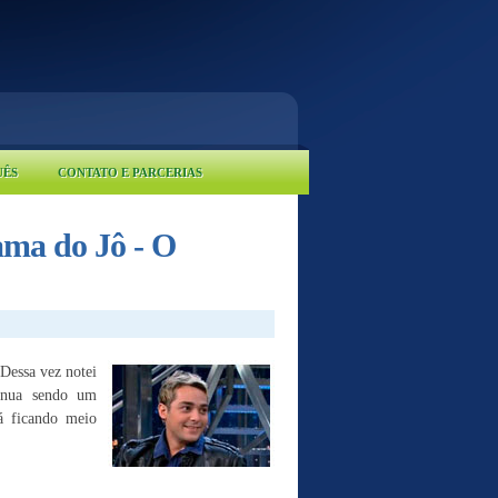
UÊS
CONTATO E PARCERIAS
ama do Jô - O
 Dessa vez notei
inua sendo um
tá ficando meio