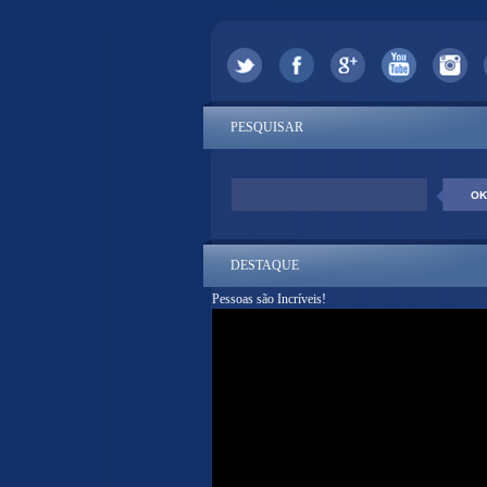
PESQUISAR
DESTAQUE
Pessoas são Incríveis!