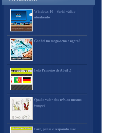
Windows 10 – Serial válido
atualizado
Ganhei na mega-sena e agora?
Feliz Primeiro de Abril :)
Qual o valor dos três ao mesmo
tempo?
Pare, pense e responda esse