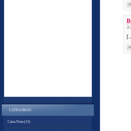
R
B
3
[
R
CATEGORIAS
Caixa Preta
(13)