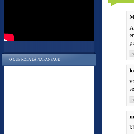
M
A
e
p
R
O QUE ROLA LÁ NA FANPAGE
l
v
s
R
m
k