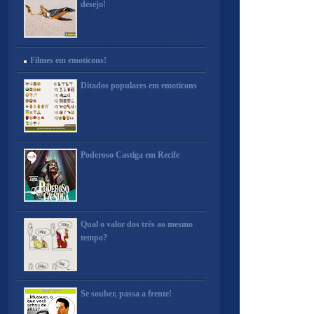
desejo!
Filmes em emoticons!
Ditados populares em emoticons
Poderoso Castiga em Recife
Qual o valor dos três ao mesmo
tempo?
Se souber, passa a frente!