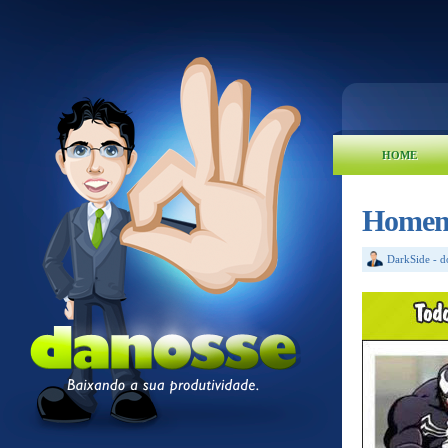
HOME
Homem-
DarkSide
-
d