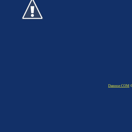
Danosse.COM
©