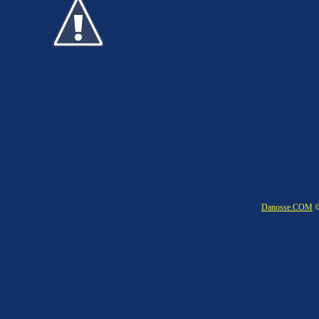
Danosse.COM
©