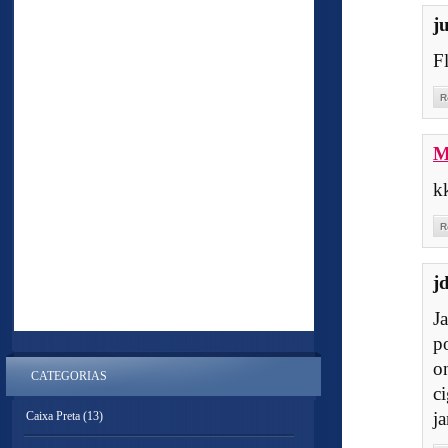
j
Fl
R
M
k
R
j
J
p
o
CATEGORIAS
c
j
Caixa Preta
(13)