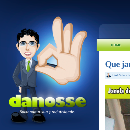
HOME
Que jan
DarkSide
-
d