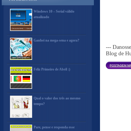
Windows 10 – Serial válido
atualizado
Ganhei na mega-sena e agora?
--- Danoss
Blog de Hu
POSTAGEM MA
Feliz Primeiro de Abril :)
Qual o valor dos três ao mesmo
tempo?
Pare, pense e responda esse