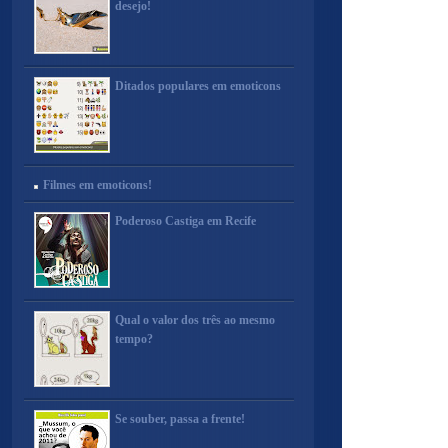
desejo!
Ditados populares em emoticons
Filmes em emoticons!
Poderoso Castiga em Recife
Qual o valor dos três ao mesmo
tempo?
Se souber, passa a frente!