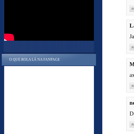
R
L
J
R
O QUE ROLA LÁ NA FANPAGE
M
a
R
n
D
R