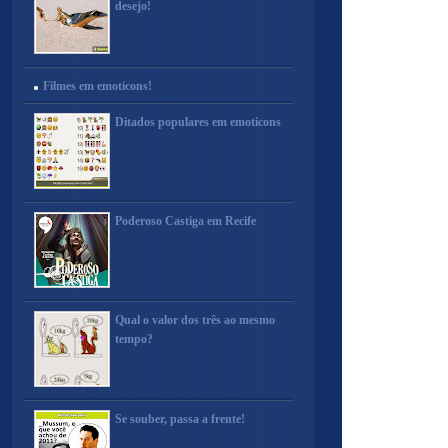
desejo!
Filmes em emoticons!
Ditados populares em emoticons
Poderoso Castiga em Recife
Qual o valor dos três ao mesmo
tempo?
Se souber, passa a frente!