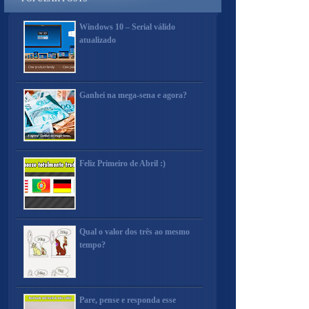
Windows 10 – Serial válido
atualizado
Ganhei na mega-sena e agora?
Feliz Primeiro de Abril :)
Qual o valor dos três ao mesmo
tempo?
Pare, pense e responda esse