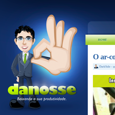
HOME
O ar-co
DarkSide
-
q