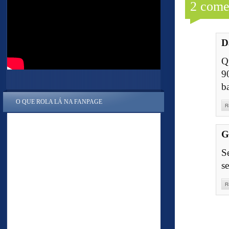
2 come
D
Q
9
ba
O QUE ROLA LÁ NA FANPAGE
R
G
S
s
R