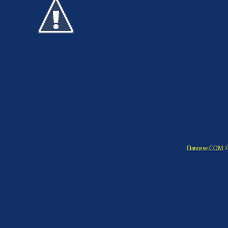
Danosse.COM
©